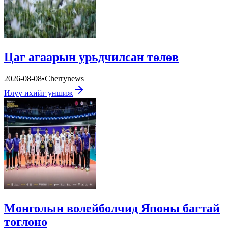
Цаг агаарын урьдчилсан төлөв
2026-08-08
•
Cherrynews
Илүү ихийг уншиж
Монголын волейболчид Японы багтай
тоглоно