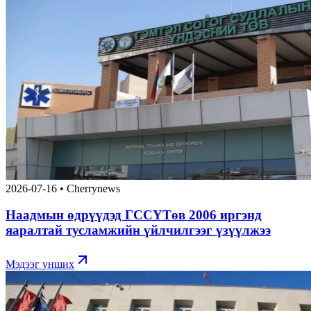
2026-07-16
•
Cherrynews
Наадмын өдрүүдэд ГССҮТөв 2006 иргэнд
яаралтай тусламжийн үйлчилгээг үзүүлжээ
Мэдээг унших