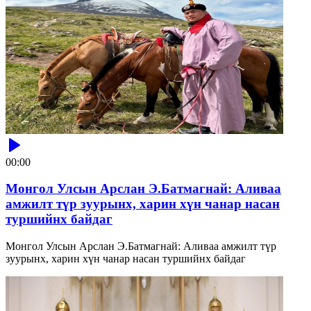
00:00
Монгол Улсын Арслан Э.Батмагнай: Аливаа
амжилт түр зуурынх, харин хүн чанар насан
туршийнх байдаг
Монгол Улсын Арслан Э.Батмагнай: Аливаа амжилт түр
зуурынх, харин хүн чанар насан туршийнх байдаг