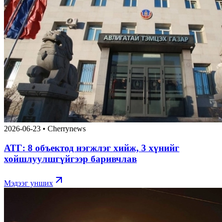
2026-06-23
•
Cherrynews
АТГ: 8 объектод нэгжлэг хийж, 3 хүнийг
хойшлуулшгүйгээр баривчлав
Мэдээг унших