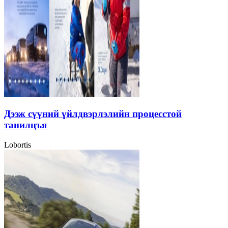
Дээж сүүний үйлдвэрлэлийн процесстой
танилцъя
Lobortis