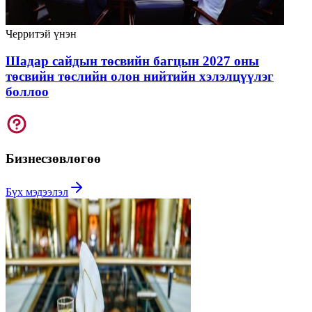
Черритэй үнэн
Шадар сайдын төсвийн багцын 2027 оны
төсвийн төслийн олон нийтийн хэлэлцүүлэг
боллоо
Бизнес
зөвлөгөө
Бүх мэдээлэл