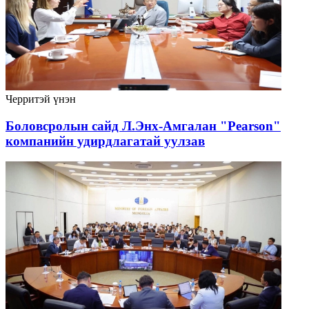
Черритэй үнэн
Боловсролын сайд Л.Энх-Амгалан "Pearson"
компанийн удирдлагатай уулзав