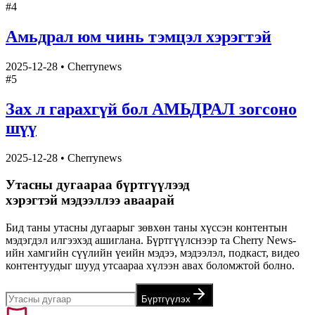
#
4
Амьдрал юм чинь тэмцэл хэрэгтэй
2025-12-28
•
Cherrynews
#
5
Зах л гарахгүй бол АМЬДРАЛ зогсоно
шүү
2025-12-28
•
Cherrynews
Утасны дугаараа бүртгүүлээд
хэрэгтэй мэдээллээ аваарай
Бид таны утасны дугаарыг зөвхөн таны хүссэн контентын
мэдэгдэл илгээхэд ашиглана. Бүртгүүлснээр та Cherry News-
ийн хамгийн сүүлийн үеийн мэдээ, мэдээлэл, подкаст, видео
контентуудыг шууд утсаараа хүлээн авах боломжтой болно.
Бүртгүүлэх