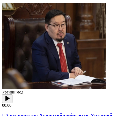
Ургийн мод
00:00
Г.Занданшатар: Хүчирхийллийн эсрэг Үндэсний