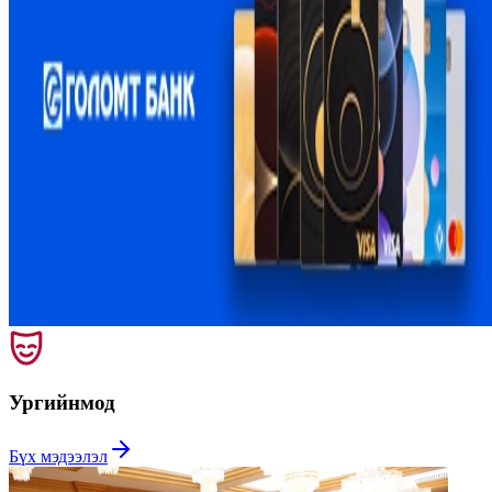
Ургийн
мод
Бүх мэдээлэл