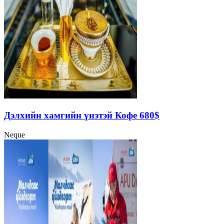
Дэлхийн хамгийн үнэтэй Кофе 680$
Neque