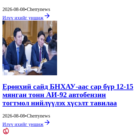
2026-08-08
•
Cherrynews
Илүү ихийг уншиж
Ерөнхий сайд БНХАУ-аас сар бүр 12-15
мянган тонн АИ-92 автобензин
тогтмол нийлүүлэх хүсэлт тавилаа
2026-08-08
•
Cherrynews
Илүү ихийг уншиж