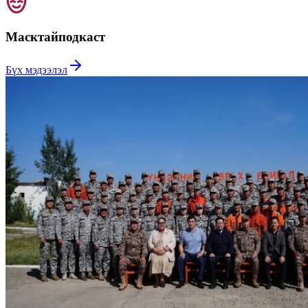
Масктай
подкаст
Бүх мэдээлэл