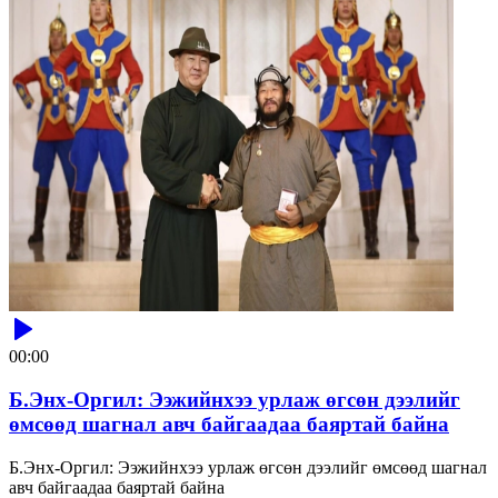
00:00
Б.Энх-Оргил: Ээжийнхээ урлаж өгсөн дээлийг
өмсөөд шагнал авч байгаадаа баяртай байна
Б.Энх-Оргил: Ээжийнхээ урлаж өгсөн дээлийг өмсөөд шагнал
авч байгаадаа баяртай байна