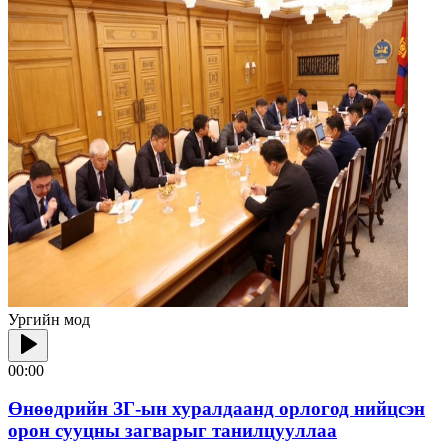
Ургийн мод
00:00
Өнөөдрийн ЗГ-ын хуралдаанд орлогод нийцсэн
орон сууцны загварыг танилцууллаа