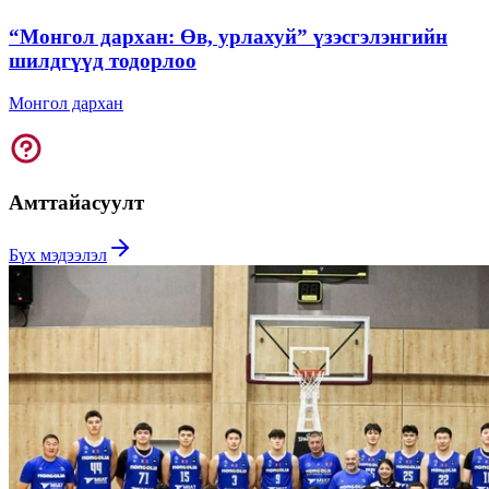
“Монгол дархан: Өв, урлахуй” үзэсгэлэнгийн
шилдгүүд тодорлоо
Монгол дархан
Амттай
асуулт
Бүх мэдээлэл