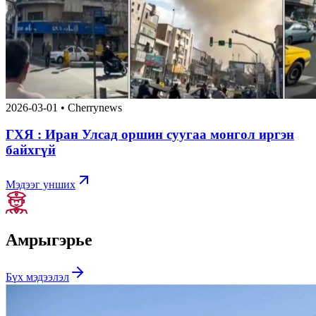
2026-03-01
•
Cherrynews
ГХЯ : Иран Улсад оршин суугаа монгол иргэн
байхгүй
Мэдээг унших
Амрыг
эрье
Бүх мэдээлэл