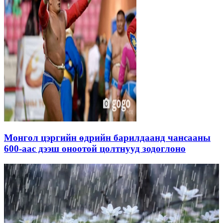
Монгол цэргийн өдрийн барилдаанд чансааны
600-аас дээш оноотой цолтнууд зодоглоно
Черри
онцлох