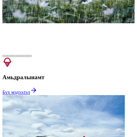
Цаг агаарын урьдчилсан төлөв
Мэдээг унших
•
Амьдралын
амт
Бүх мэдээлэл