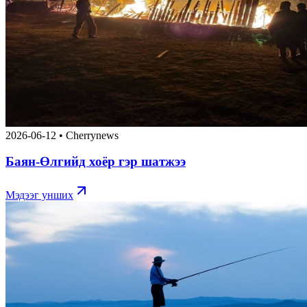
2026-06-12
•
Cherrynews
Баян-Өлгийд хоёр гэр шатжээ
Мэдээг унших