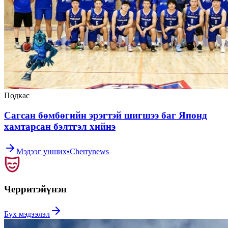
Подкас
Сагсан бөмбөгийн эрэгтэй шигшээ баг Японд
хамтарсан бэлтгэл хийнэ
Мэдээг унших
•
Cherrynews
Черритэй
үнэн
Бүх мэдээлэл