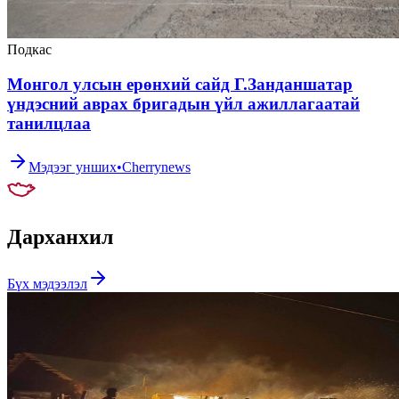
Подкас
Монгол улсын ерөнхий сайд Г.Занданшатар
үндэсний аврах бригадын үйл ажиллагаатай
танилцлаа
Мэдээг унших
•
Cherrynews
Дархан
хил
Бүх мэдээлэл