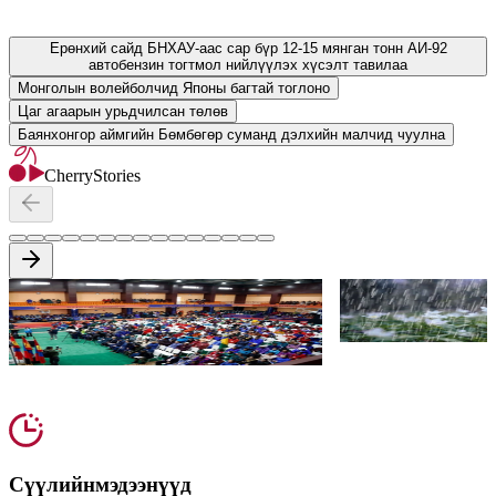
Мэдээг унших •
Cherrynews
Ерөнхий сайд БНХАУ-аас сар бүр 12-15 мянган тонн АИ-92
автобензин тогтмол нийлүүлэх хүсэлт тавилаа
Монголын волейболчид Японы багтай тоглоно
Цаг агаарын урьдчилсан төлөв
Баянхонгор аймгийн Бөмбөгөр суманд дэлхийн малчид чуулна
Cherry
Stories
Баянхонгор аймгийн Бөмбөгөр
Цаг агаарын ур
суманд дэлхийн малчид чуулна
Сүүлийн
мэдээнүүд