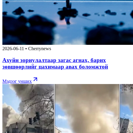
2026-06-11
•
Cherrynews
Ахуйн зориулалтаар загас агнах, барих
зөвшөөрлийг цахимаар авах боломжтой
Мэдээг унших