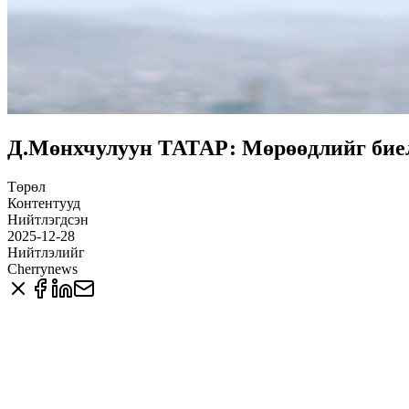
Д.Мөнхчулуун ТАТАР: Мөрөөдлийг биелү
Төрөл
Контентууд
Нийтлэгдсэн
2025-12-28
Нийтлэлийг
Cherrynews