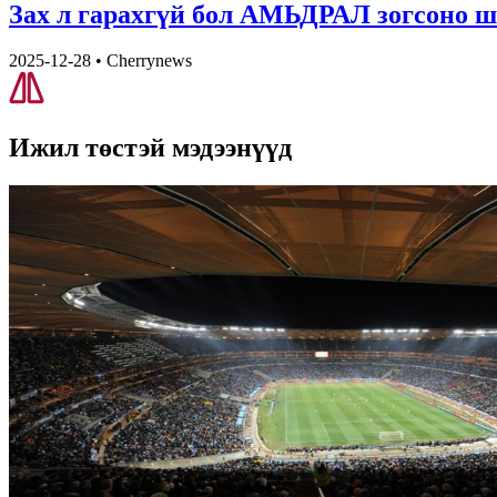
Зах л гарахгүй бол АМЬДРАЛ зогсоно ш
2025-12-28
•
Cherrynews
Ижил төстэй
мэдээнүүд