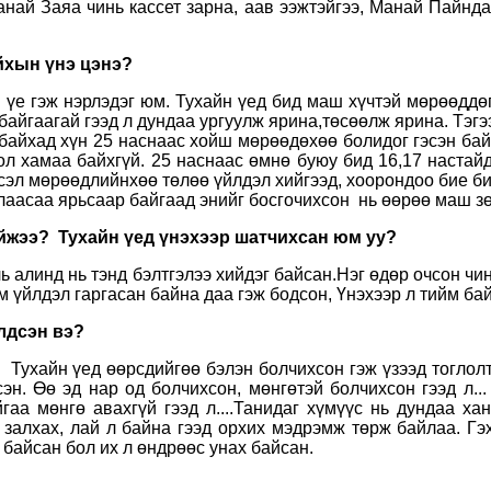
анай Заяа чинь кассет зарна, аав ээжтэйгээ, Манай Пайнда
йхын үнэ цэнэ?
 үе гэж нэрлэдэг юм. Тухайн үед бид маш хүчтэй мөрөөддө
байгаагай гээд л дундаа ургуулж ярина,төсөөлж ярина. Тэгэ
 байхад хүн 25 наснаас хойш мөрөөдөхөө болидог гэсэн бай
нгол хамаа байхгүй. 25 наснаас өмнө буюу бид 16,17 наста
 хүсэл мөрөөдлийнхөө төлөө үйлдэл хийгээд, хоорондоо бие 
алаасаа ярьсаар байгаад энийг босгочихсон нь өөрөө маш з
айжээ? Тухайн үед үнэхээр шатчихсан юм уу?
ль алинд нь тэнд бэлтгэлээ хийдэг байсан.Нэг өдөр очсон чи
м үйлдэл гаргасан байна даа гэж бодсон, Үнэхээр л тийм ба
лдсэн вэ?
/ Тухайн үед өөрсдийгөө бэлэн болчихсон гэж үзээд тоглолт
н. Өө эд нар од болчихсон, мөнгөтэй болчихсон гээд л...
аа мөнгө авахгүй гээд л....Танидаг хүмүүс нь дундаа хан
ь залхах, лай л байна гээд орхих мэдрэмж төрж байлаа. Г
 байсан бол их л өндрөөс унах байсан.