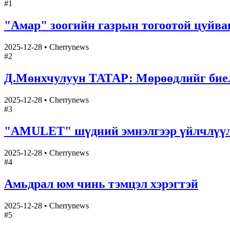
#
1
"Амар" зоогийн газрын тогоотой цуй
2025-12-28
•
Cherrynews
#
2
Д.Мөнхчулуун ТАТАР: Мөрөөдлийг биелү
2025-12-28
•
Cherrynews
#
3
"AMULET" шүдний эмнэлгээр үйлчлү
2025-12-28
•
Cherrynews
#
4
Амьдрал юм чинь тэмцэл хэрэгтэй
2025-12-28
•
Cherrynews
#
5