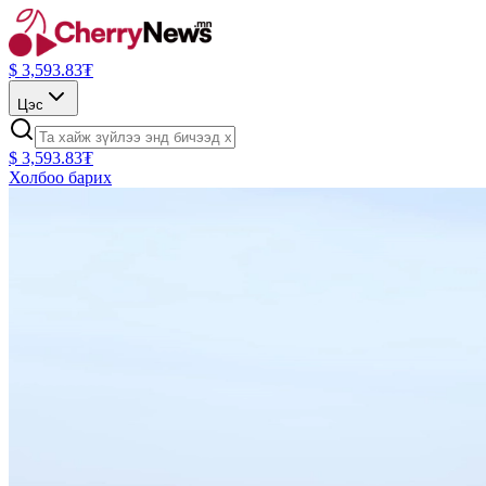
$
3,593.83
₮
Цэс
$
3,593.83
₮
Холбоо барих