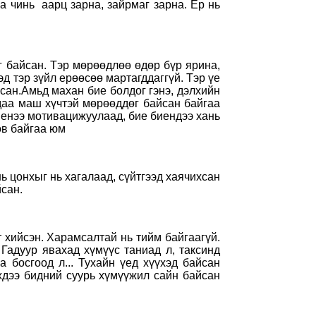
а чинь аарц зарна, зайрмаг зарна. Ер нь
г байсан. Тэр мөрөөдлөө өдөр бүр ярина,
эд тэр зүйл ерөөсөө мартагддаггүй. Тэр үе
сан.Амьд махан бие болдог гэнэ, дэлхийн
йдаа маш хүчтэй мөрөөддөг байсан байгаа
биенээ мотивацижуулаад, бие биендээ хань
өв байгаа юм
нь цонхыг нь хагалаад, сүйтгээд хаячихсан
йсан.
 хийсэн. Харамсалтай нь тийм байгаагүй.
 Гадуур явахад хүмүүс таниад л, таксинд
а босгоод л... Тухайн үед хүүхэд байсан
эхдээ бидний суурь хүмүүжил сайн байсан