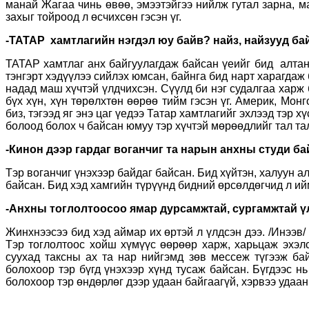
манай Жагаа чинь өвөө, эмээтэйгээ нийлж гутал зарна, м
захыг тойроод л өсчихсөн гэсэн үг.
-ТАТАР хамтлагийн нэгдэл юу байв? найз, найзууд ба
ТАТАР хамтлаг анх байгуулагдаж байсан үеийг бид алтан
тэнгэрт хэдүүлээ сийлэх юмсан, байнга бид нарт харагдаж 
надад маш хүчтэй үлдчихсэн. Сүүлд би нэг судалгаа харж
бүх хүн, хүн төрөлхтөн өөрөө тийм гэсэн үг. Америк, Мо
биз, тэгээд яг энэ цаг үедээ Татар хамтлагийг эхлээд тэр
болоод болох ч байсан юмуу тэр хүчтэй мөрөөдлийг тал т
-Кинон дээр гардаг воганчиг та нарын анхны студи б
Тэр воганчиг үнэхээр байдаг байсан. Бид хүйтэн, халуун а
байсан. Бид хэд хамгийн түрүүнд бидний өрсөлдөгчид л ий
-Анхны тоглолтоосоо ямар дурсамжтай, сургамжтай ү
Жинхнээсээ бид хэд аймар их өртэй л үлдсэн дээ. /Инээв
Тэр тоглолтоос хойш хүмүүс өөрөөр харж, харьцаж эхэлсэ
суухад таксны ах та нар нийгэмд зөв мессеж түгээж байг
болохоор тэр бүгд үнэхээр хүнд тусаж байсан. Бүгдээс н
болохоор тэр өндөрлөг дээр удаан байгаагүй, хэрвээ удаан