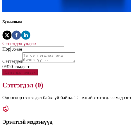
Хуваалцах:
Сэтгэгдэл үлдээх
Нэр
Сэтгэгдэл
0
/
350
тэмдэгт
Сэтгэгдэл илгээх
Сэтгэгдэл (
0
)
Одоогоор сэтгэгдэл байхгүй байна. Та эхний сэтгэгдлээ үлдээгэ
Эрэлттэй мэдээнүүд