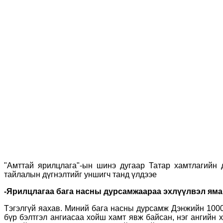
"Амттай ярилцлага"-ын шинэ дугаар Татар хамтлагийн 
тайлалын дүгнэлтийг уншигч танд үлдээе
-Ярилцлагаа бага насны дурсамжаараа эхлүүлвэл яма
Тэгэлгүй яахав. Миний бага насны дурсамж Дэнжийн 1000
бүр бэлтгэл ангиасаа хойш хамт явж байсан, нэг ангийн 