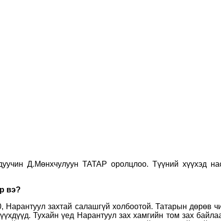
дуучин Д.Мөнхчулуун ТАТАР оролцлоо. Түүний хүүхэд нас
р вэ?
, Нарантуул захтай салашгүй холбоотой. Татарын дөрөв чи
хүүхдүүд. Тухайн үед Нарантуул зах хамгийн том зах байлаа