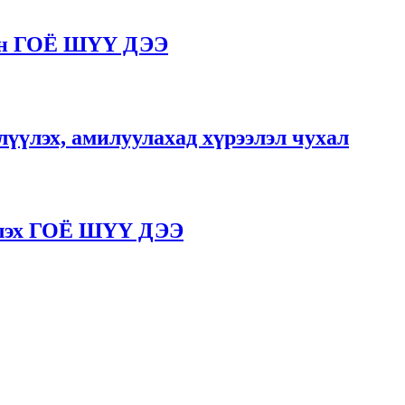
ван ГОЁ ШҮҮ ДЭЭ
үлэх, амилуулахад хүрээлэл чухал
үлэх ГОЁ ШҮҮ ДЭЭ