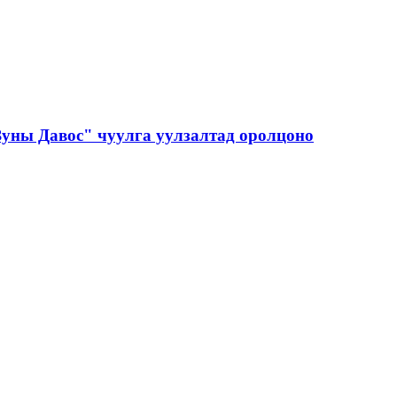
уны Давос" чуулга уулзалтад оролцоно