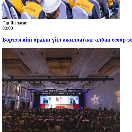
Эдийн засаг
00:00
Бортээгийн ордын үйл ажиллагааг албан ёсоор э