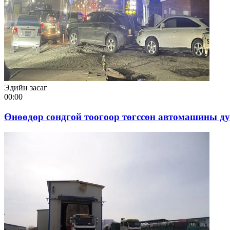
Эдийн засаг
00:00
Өнөөдөр сондгой тоогоор төгссөн автомашины ду