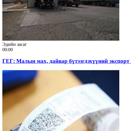
Эдийн засаг
00:00
ГЕГ: Малын мах, дайвар бүтээгдэхүүний экспорт 