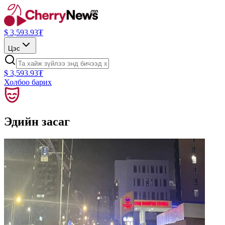
$
3,593.93
₮
Цэс
$
3,593.93
₮
Холбоо барих
Эдийн засаг