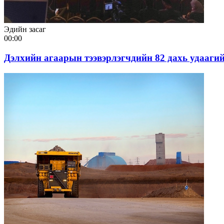
Эдийн засаг
00:00
Дэлхийн агаарын тээвэрлэгчдийн 82 дахь удаагий