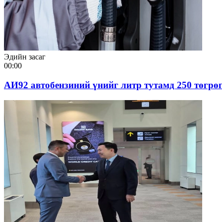
Эдийн засаг
00:00
АИ92 автобензиний үнийг литр тутамд 250 төгрө