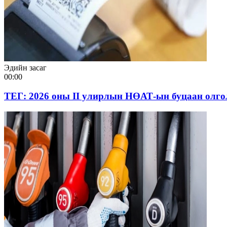
Эдийн засаг
00:00
ТЕГ: 2026 оны II улирлын НӨАТ-ын буцаан олго