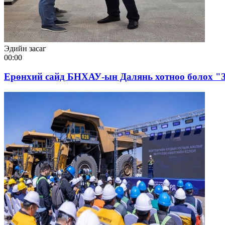
Эдийн засаг
00:00
Ерөнхий сайд БНХАУ-ын Далянь хотноо болох "З