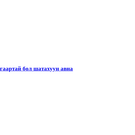
гаартай бол шатахуун авна