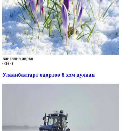
Байгалиа авръя
00:00
Улаанбаатарт өдөртөө 8 хэм дулаан