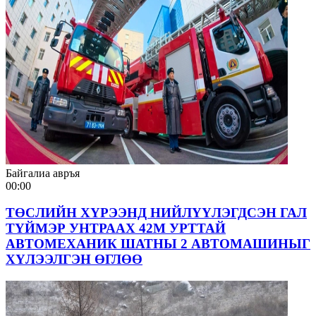
Байгалиа авръя
00:00
ТӨСЛИЙН ХҮРЭЭНД НИЙЛҮҮЛЭГДСЭН ГАЛ
ТҮЙМЭР УНТРААХ 42М УРТТАЙ
АВТОМЕХАНИК ШАТНЫ 2 АВТОМАШИНЫГ
ХҮЛЭЭЛГЭН ӨГЛӨӨ