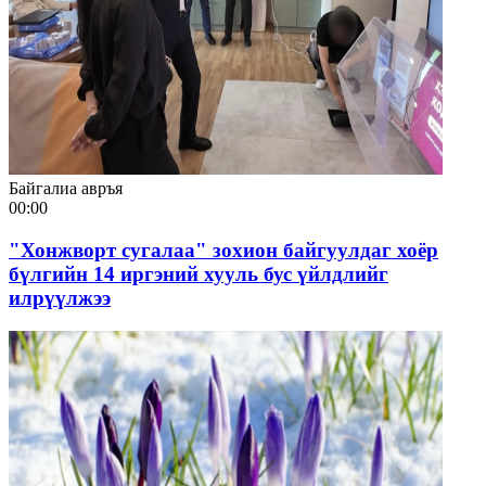
Байгалиа авръя
00:00
"Хонжворт сугалаа" зохион байгуулдаг хоёр
бүлгийн 14 иргэний хууль бус үйлдлийг
илрүүлжээ