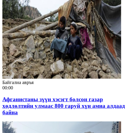
Байгалиа авръя
00:00
Афганистаны зүүн хэсэгт болсон газар
хөдлөлтийн улмаас 800 гаруй хүн амиа алдаад
байна