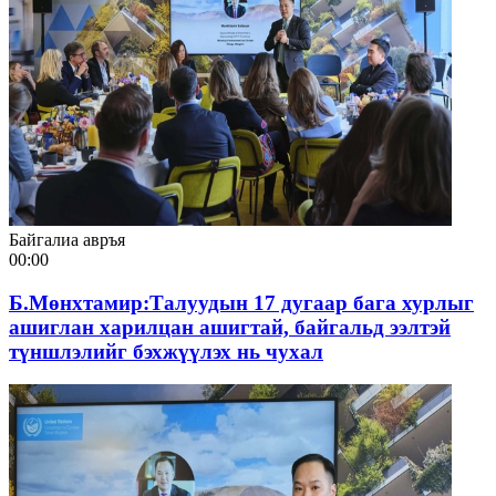
Байгалиа авръя
00:00
Б.Мөнхтамир:Талуудын 17 дугаар бага хурлыг
ашиглан харилцан ашигтай, байгальд ээлтэй
түншлэлийг бэхжүүлэх нь чухал