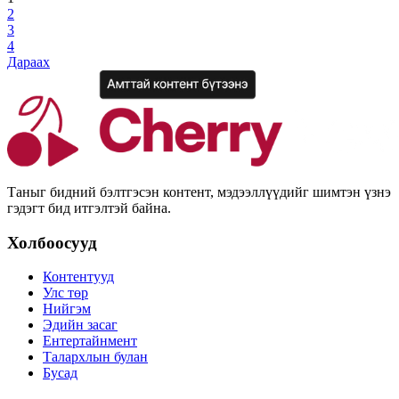
2
3
4
Дараах
Таныг бидний бэлтгэсэн контент, мэдээллүүдийг шимтэн үзнэ
гэдэгт бид итгэлтэй байна.
Холбоосууд
Контентууд
Улс төр
Нийгэм
Эдийн засаг
Ентертайнмент
Талархлын булан
Бусад