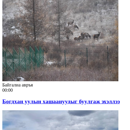
Байгалиа авръя
00:00
Богдхан уулын хашаануудыг буулгаж эхэллээ