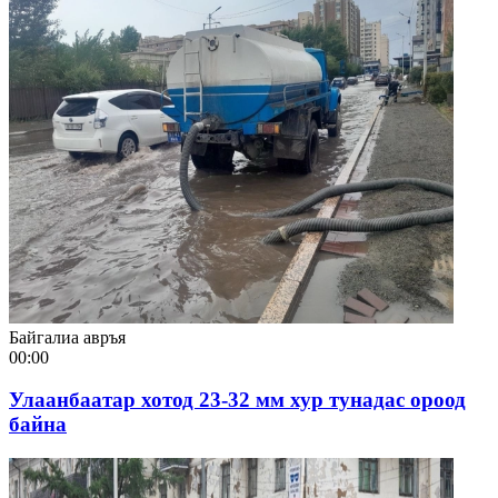
Байгалиа авръя
00:00
Улаанбаатар хотод 23-32 мм хур тунадас ороод
байна