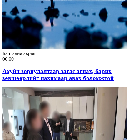
Байгалиа авръя
00:00
Ахуйн зориулалтаар загас агнах, барих
зөвшөөрлийг цахимаар авах боломжтой