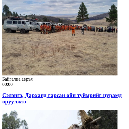
Байгалиа авръя
00:00
Сэлэнгэ, Дарханд гарсан ойн түймрийг цурамд
оруулжээ