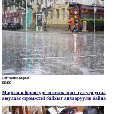
Байгалиа авръя
00:00
Маргааш бороо үргэлжилж орох тул үер усны
аюулаас сэрэмжтэй байхыг анхааруулж байна