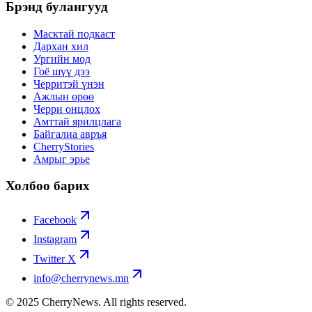
Брэнд булангууд
Масктай подкаст
Дархан хил
Ургийн мод
Гоё шүү дээ
Черритэй үнэн
Ажлын өрөө
Черри онцлох
Амттай ярилцлага
Байгалиа авръя
CherryStories
Амрыг эрье
Холбоо барих
Facebook
Instagram
Twitter X
info@cherrynews.mn
© 2025 CherryNews. All rights reserved.