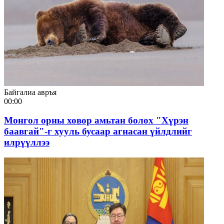
Байгалиа авръя
00:00
Монгол орны ховор амьтан болох "Хүрэн
баавгай"-г хууль бусаар агнасан үйлдлийг
илрүүллээ