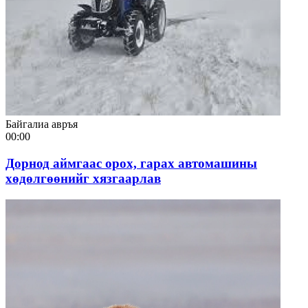
Байгалиа авръя
00:00
Дорнод аймгаас орох, гарах автомашины
хөдөлгөөнийг хязгаарлав