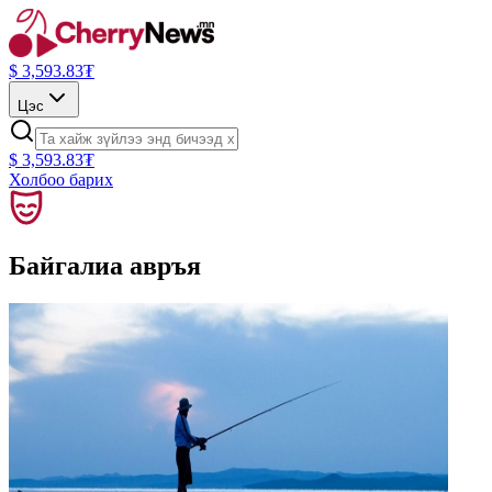
$
3,593.83
₮
Цэс
$
3,593.83
₮
Холбоо барих
Байгалиа авръя