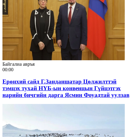
Байгалиа авръя
00:00
Ерөнхий сайд Г.Занданшатар Цөлжилттэй
тэмцэх тухай НҮБ-ын конвенцын Гүйцэтгэх
нарийн бичгийн дарга Ясмин Фоуадтай уулзав