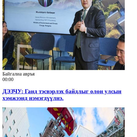
Байгалиа авръя
00:00
ДЭЗЧУ: Ганд тэсвэрлэх байдлыг олон улсын
хэмжээнд нэмэгдүүлнэ.