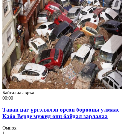
Байгалиа авръя
00:00
Таван цаг үргэлжлэн орсон борооны улмаас
Кабо Верде мужид онц байдал зарлалаа
Өмнөх
1