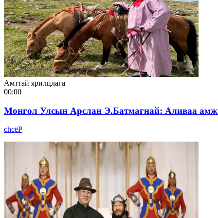
Амттай ярилцлага
00:00
Монгол Улсын Арслан Э.Батмагнай: Аливаа амжи
chcёР