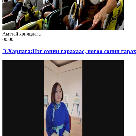
Амттай ярилцлага
00:00
Э.Харцага:Нэг сонин гарахаас, нөгөө сонин га