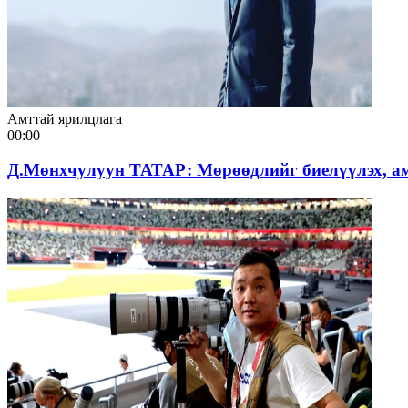
Амттай ярилцлага
00:00
Д.Мөнхчулуун ТАТАР: Мөрөөдлийг биелүүлэх, ам