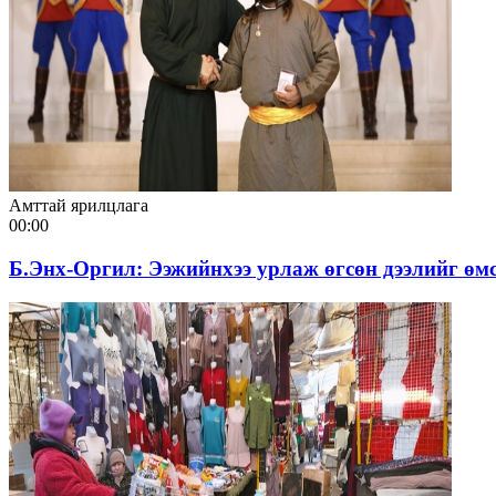
Амттай ярилцлага
00:00
Б.Энх-Оргил: Ээжийнхээ урлаж өгсөн дээлийг өм