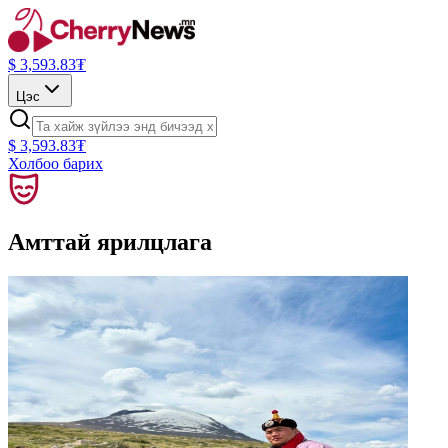
$
3,593.83
₮
Цэс
$
3,593.83
₮
Холбоо барих
Амттай ярилцлага