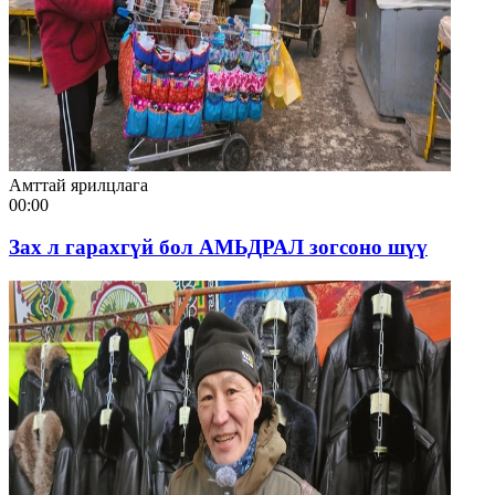
Амттай ярилцлага
00:00
Зах л гарахгүй бол АМЬДРАЛ зогсоно шүү