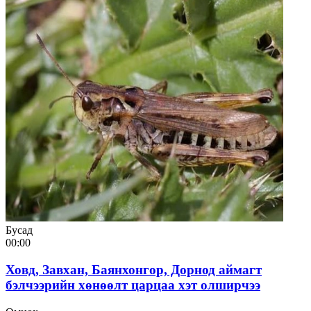
Бусад
00:00
Ховд, Завхан, Баянхонгор, Дорнод аймагт
бэлчээрийн хөнөөлт царцаа хэт олширчээ