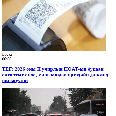
Бусад
00:00
ТЕГ: 2026 оны II улирлын НӨАТ-ын буцаан
олголтыг өнөө, маргаашдаа иргэдийн дансанд
шилжүүлнэ