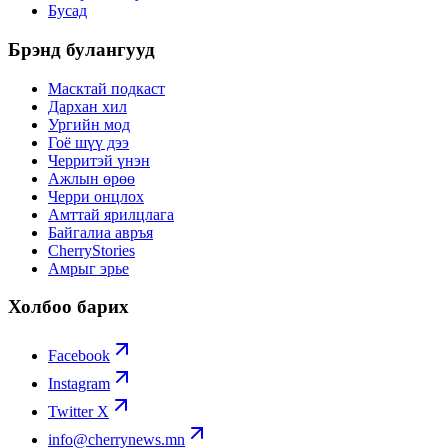
Бусад
Брэнд булангууд
Масктай подкаст
Дархан хил
Ургийн мод
Гоё шүү дээ
Черритэй үнэн
Ажлын өрөө
Черри онцлох
Амттай ярилцлага
Байгалиа авръя
CherryStories
Амрыг эрье
Холбоо барих
Facebook
Instagram
Twitter X
info@cherrynews.mn