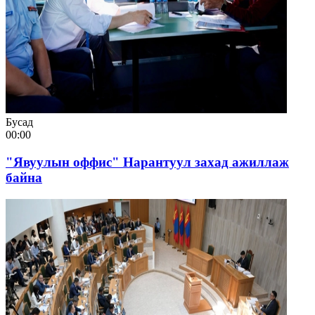
Бусад
00:00
"Явуулын оффис" Нарантуул захад ажиллаж
байна