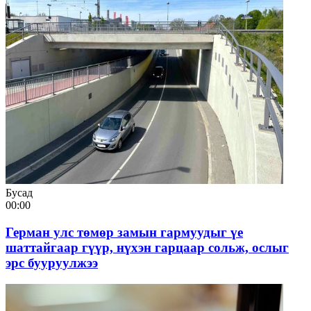
Бусад
00:00
Герман улс төмөр замын гармуудыг үе
шаттайгаар гүүр, нүхэн гарцаар сольж, ослыг
эрс бууруулжээ