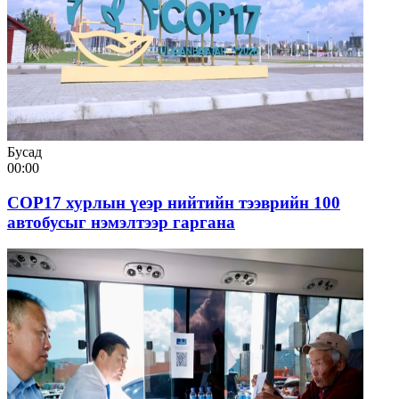
Бусад
00:00
СОР17 хурлын үеэр нийтийн тээврийн 100
автобусыг нэмэлтээр гаргана