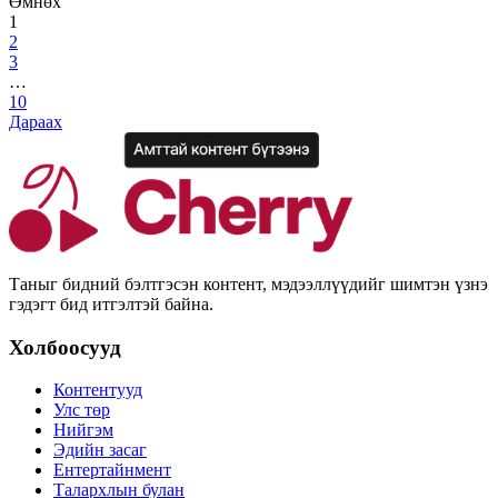
Өмнөх
1
2
3
…
10
Дараах
Таныг бидний бэлтгэсэн контент, мэдээллүүдийг шимтэн үзнэ
гэдэгт бид итгэлтэй байна.
Холбоосууд
Контентууд
Улс төр
Нийгэм
Эдийн засаг
Ентертайнмент
Талархлын булан