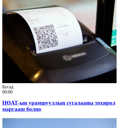
Бусад
00:00
НӨАТ-ын урамшууллын сугалааны тохирол
маргааш болно