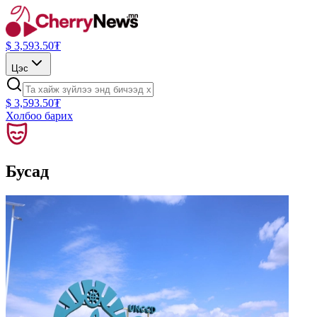
$
3,593.50
₮
Цэс
$
3,593.50
₮
Холбоо барих
Бусад