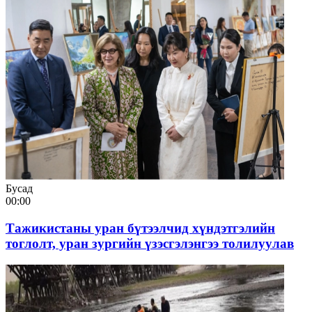
Бусад
00:00
Тажикистаны уран бүтээлчид хүндэтгэлийн
тоглолт, уран зургийн үзэсгэлэнгээ толилуулав