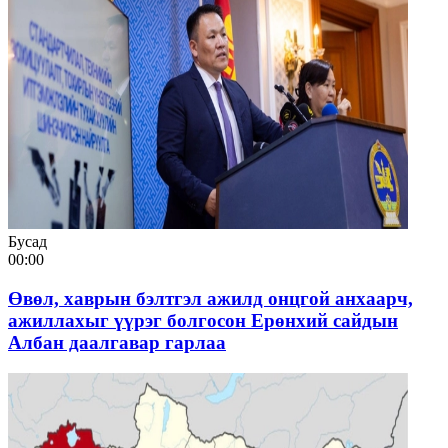
Бусад
00:00
Өвөл, хаврын бэлтгэл ажилд онцгой анхаарч,
ажиллахыг үүрэг болгосон Ерөнхий сайдын
Албан даалгавар гарлаа