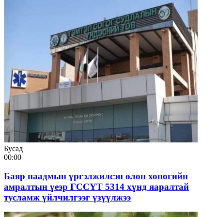
Бусад
00:00
Баяр наадмын үргэлжилсэн олон хоногийн
амралтын үеэр ГССҮТ 5314 хүнд яаралтай
тусламж үйлчилгээг үзүүлжээ