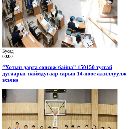
Бусад
00:00
“Хотын дарга сонсож байна” 150150 тусгай
дугаарыг наймдугаар сарын 14-нөөс ажиллуулж
эхэлнэ