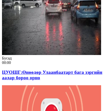
Бусад
00:00
ЦУОШГ:Өнөөдөр Улаанбаатарт бага зэргийн
аадар бороо орно