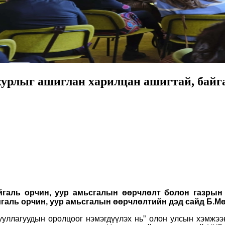
хурлыг ашиглан харилцан ашигтай, байг
галь орчин, уур амьсгалын өөрчлөлт болон газрын
айгаль орчин, уур амьсгалын өөрчлөлтийн дэд сайд Б.
уллагуудын оролцоог нэмэгдүүлэх нь” олон улсын хэмжээн