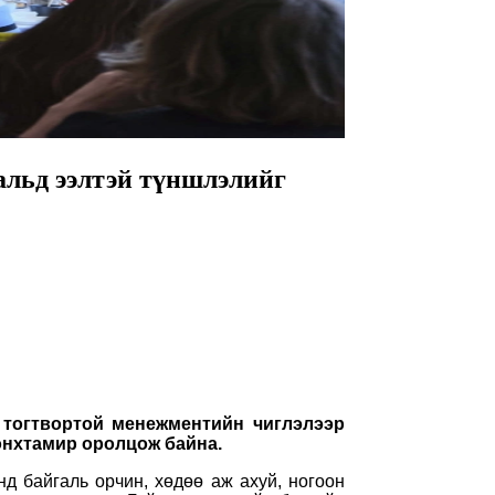
альд ээлтэй түншлэлийг
 тогтвортой менежментийн чиглэлээр
Мөнхтамир оролцож байна.
д байгаль орчин, хөдөө аж ахуй, ногоон