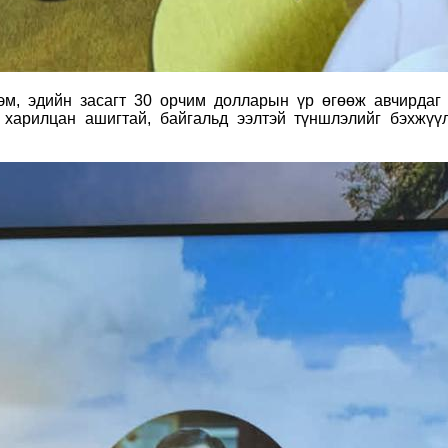
эм, эдийн засагт 30 орчим долларын үр өгөөж авчирдаг
харилцан ашигтай, байгальд ээлтэй түншлэлийг бэхжүүл