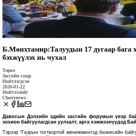
Б.Мөнхтамир:Талуудын 17 дугаар бага 
бэхжүүлэх нь чухал
Төрөл
Засгийн газар
Нийтлэгдсэн
2026-01-22
Нийтлэлийг
Cherrynews
Давосын Дэлхийн эдийн засгийн форумын үеэр бай
зохион байгуулагдсан уулзалт, арга хэмжээнүүдэд Б
Тэрээр “Газрын тогтвортой менежментэд бизнесийн байгу