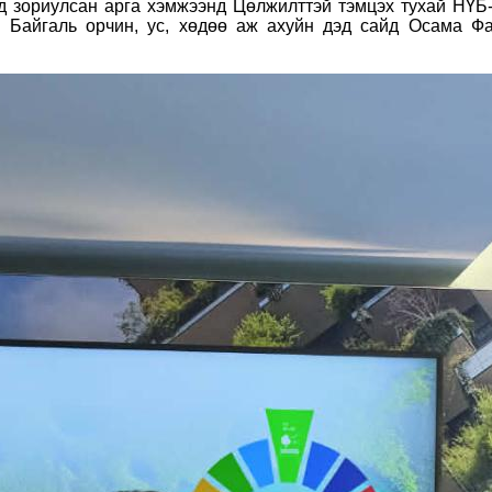
 зориулсан арга хэмжээнд Цөлжилттэй тэмцэх тухай НҮБ-
Байгаль орчин, ус, хөдөө аж ахуйн дэд сайд Осама Ф