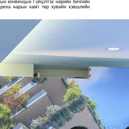
ын конвенцын Гүйцэтгэх нарийн бичгийн
ареха нарын хамт төр хувийн хэвшлийн