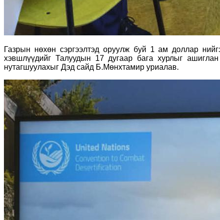
Газрын нөхөн сэргээлтэд оруулж буй 1 ам доллар нийг
хэвшлүүдийг Талуудын 17 дугаар бага хурлыг ашиглан 
нутагшуулахыг Дэд сайд Б.Мөнхтамир уриалав.