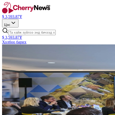
$
3,593.87
₮
Цэс
$
3,593.87
₮
Холбоо барих