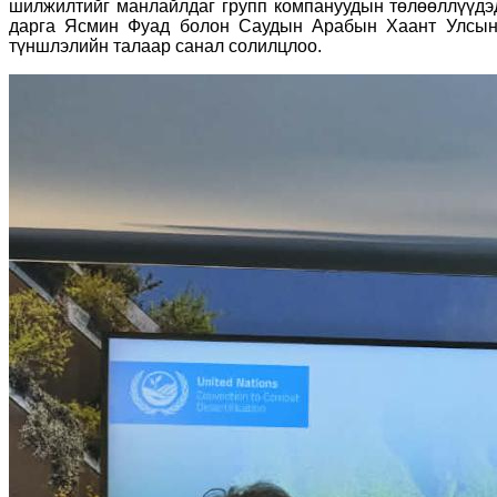
шилжилтийг манлайлдаг групп компануудын төлөөллүүдэд
дарга Ясмин Фуад болон Саудын Арабын Хаант Улсын 
түншлэлийн талаар санал солилцлоо.