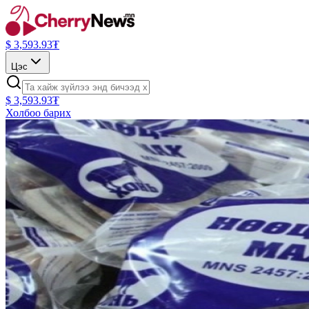
$
3,593.93
₮
Цэс
$
3,593.93
₮
Холбоо барих