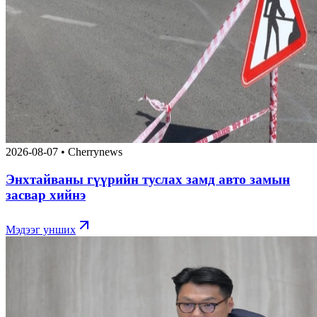
2026-08-07
•
Cherrynews
Энхтайваны гүүрийн туслах замд авто замын
засвар хийнэ
Мэдээг унших