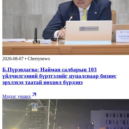
2026-08-07
•
Cherrynews
Б.Пүрэвдагва: Найман салбарын 103
үйлчилгээний бүртгэлийг цуцалснаар бизнес
эрхлэхэд таатай нөхцөл бүрдэнэ
Мэдээг унших