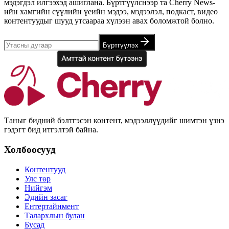
мэдэгдэл илгээхэд ашиглана. Бүртгүүлснээр та Cherry News-
ийн хамгийн сүүлийн үеийн мэдээ, мэдээлэл, подкаст, видео
контентуудыг шууд утсаараа хүлээн авах боломжтой болно.
Бүртгүүлэх
Таныг бидний бэлтгэсэн контент, мэдээллүүдийг шимтэн үзнэ
гэдэгт бид итгэлтэй байна.
Холбоосууд
Контентууд
Улс төр
Нийгэм
Эдийн засаг
Ентертайнмент
Талархлын булан
Бусад