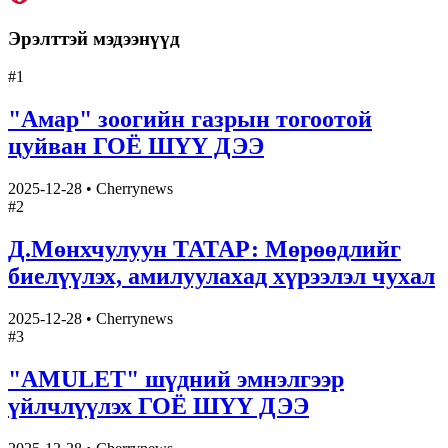
Эрэлттэй мэдээнүүд
#
1
"Амар" зоогийн газрын тогоотой
цуйван ГОЁ ШҮҮ ДЭЭ
2025-12-28
•
Cherrynews
#
2
Д.Мөнхчулуун ТАТАР: Мөрөөдлийг
биелүүлэх, амилуулахад хүрээлэл чухал
2025-12-28
•
Cherrynews
#
3
"AMULET" шүдний эмнэлгээр
үйлчлүүлэх ГОЁ ШҮҮ ДЭЭ