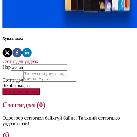
Хуваалцах:
Сэтгэгдэл үлдээх
Нэр
Сэтгэгдэл
0
/
350
тэмдэгт
Сэтгэгдэл илгээх
Сэтгэгдэл (
0
)
Одоогоор сэтгэгдэл байхгүй байна. Та эхний сэтгэгдлээ
үлдээгээрэй!