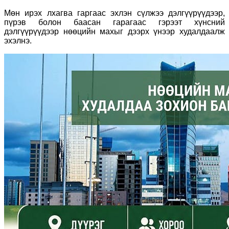
Мөн ирэх лхагва гаргаас эхлэн сүлжээ дэлгүүрүүдээр,
пүрэв болон баасан гарагаас гэрээт хүнсний
дэлгүүрүүдээр нөөцийн махыг дээрх үнээр худалдаалж
эхэлнэ.