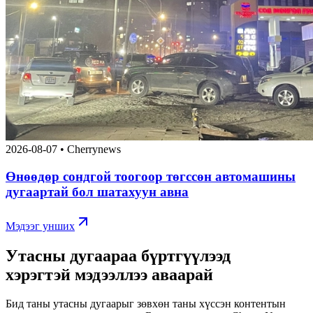
2026-08-07
•
Cherrynews
Өнөөдөр сондгой тоогоор төгссөн автомашины
дугаартай бол шатахуун авна
Мэдээг унших
Утасны дугаараа бүртгүүлээд
хэрэгтэй мэдээллээ аваарай
Бид таны утасны дугаарыг зөвхөн таны хүссэн контентын