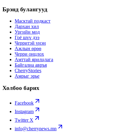
Брэнд булангууд
Масктай подкаст
Дархан хил
Ургийн мод
Гоё шүү дээ
Черритэй үнэн
Ажлын өрөө
Черри онцлох
Амттай ярилцлага
Байгалиа авръя
CherryStories
Амрыг эрье
Холбоо барих
Facebook
Instagram
Twitter X
info@cherrynews.mn