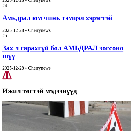
2025-12-28
•
Cherrynews
#
4
Амьдрал юм чинь тэмцэл хэрэгтэй
2025-12-28
•
Cherrynews
#
5
Зах л гарахгүй бол АМЬДРАЛ зогсоно
шүү
2025-12-28
•
Cherrynews
Ижил төстэй
мэдээнүүд