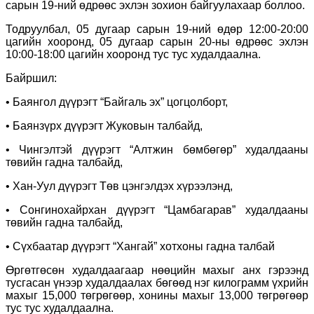
сарын 19-ний өдрөөс эхлэн зохион байгуулахаар боллоо.
Тодруулбал, 05 дугаар сарын 19-ний өдөр 12:00-20:00
цагийн хооронд, 05 дугаар сарын 20-ны өдрөөс эхлэн
10:00-18:00 цагийн хооронд тус тус худалдаална.
Байршил:
• Баянгол дүүрэгт “Байгаль эх” цогцолборт,
• Баянзүрх дүүрэгт Жуковын талбайд,
• Чингэлтэй дүүрэгт “Алтжин бөмбөгөр” худалдааны
төвийн гадна талбайд,
• Хан-Уул дүүрэгт Төв цэнгэлдэх хүрээлэнд,
• Сонгинохайрхан дүүрэгт “Цамбагарав” худалдааны
төвийн гадна талбайд,
• Сүхбаатар дүүрэгт “Хангай” хотхоны гадна талбай
Өргөтгөсөн худалдаагаар нөөцийн махыг анх гэрээнд
тусгасан үнээр худалдаалах бөгөөд нэг килограмм үхрийн
махыг 15,000 төгрөгөөр, хонины махыг 13,000 төгрөгөөр
тус тус худалдаална.