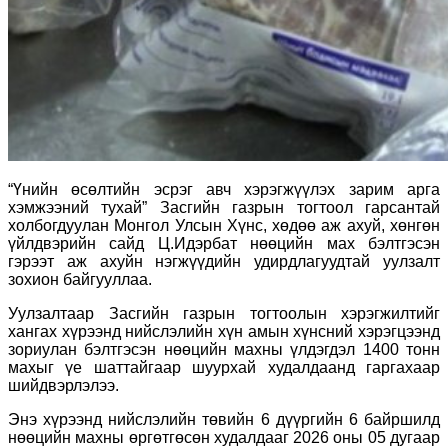
“Үнийн өсөлтийн эсрэг авч хэрэгжүүлэх зарим арга
хэмжээний тухай” Засгийн газрын тогтоол гарсантай
холбогдуулан Монгол Улсын Хүнс, хөдөө аж ахуй, хөнгөн
үйлдвэрийн сайд Ц.Идэрбат нөөцийн мах бэлтгэсэн
гэрээт аж ахуйн нэгжүүдийн удирдлагуудтай уулзалт
зохион байгууллаа.
Уулзалтаар Засгийн газрын тогтоолын хэрэгжилтийг
хангах хүрээнд нийслэлийн хүн амын хүнсний хэрэгцээнд
зориулан бэлтгэсэн нөөцийн махны үлдэгдэл 1400 тонн
махыг үе шаттайгаар шуурхай худалдаанд гаргахаар
шийдвэрлэлээ.
Энэ хүрээнд нийслэлийн төвийн 6 дүүргийн 6 байршилд
нөөцийн махны өргөтгөсөн худалдааг 2026 оны 05 дугаар