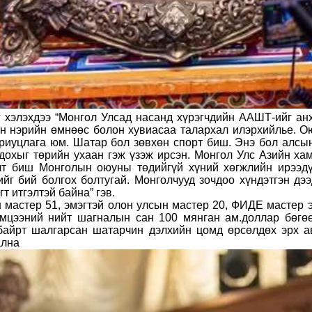
 хэлэхдээ “Монгол Улсад насанд хүрэгчдийн ААШТ-ийг анх
-ын нэрийн өмнөөс болон хувиасаа талархал илэрхийлье. 
риуцлага юм. Шатар бол зөвхөн спорт биш. Энэ бол алсын 
дохыг төрийн ухаан гэж үзэж ирсэн. Монгол Улс Азийн хам
лт биш Монголын оюуны төдийгүй хүний хөгжлийн ирээдү
йг бий болгох болтугай. Монголчууд зочдоо хүндэтгэн дэ
т итгэлтэй байна” гэв.
н мастер 51, эмэгтэй олон улсын мастер 20, ФИДЕ мастер э
эмцээний нийт шагналын сан 100 мянган ам.доллар бөгө
 байрт шалгарсан шатарчин дэлхийн цомд өрсөлдөх эрх а
ална