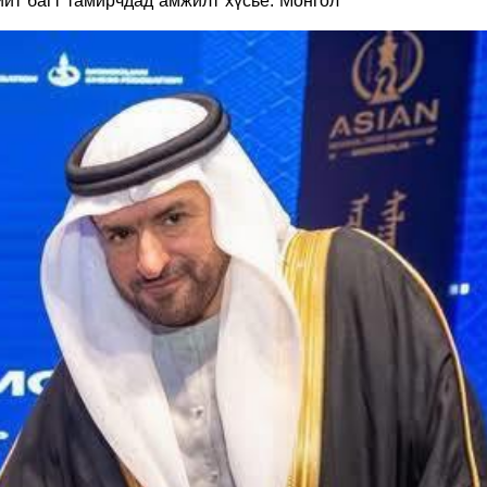
йт багт тамирчдад амжилт хүсье. Монгол