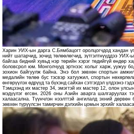
Харин УИХ-ын дарга С.Бямбацогт оролцогчдод хандан үг
нийт шатарчид, зочид төлөөлөгчид, зүтгэлтнүүддээ УИХ
байгаа бидний хувьд нэр төрийн хэрэг төдийгүй өндөр ха
боловсрол юм. Монголчууд эртнээс холыг харж, уужуу бо
зохион байгуулж байна. Энэ бол зөвхөн спортын амжи
медалийн төлөө бус тэсвэр хатуужил, спортын нөхөрлөли
өнгөрүүлэх өдрүүд та бүхэнд сайхан сэтгэгдэл үлдээнэ гэдэг
Тэмцээнд их мастер 34, эмэгтэй их мастер 12, олон улсы
мэдүүлэг өгсөн. 2026 оны Азийн аварга шалгаруулах т
халаасална. Түүнчлэн нээлттэй ангилалд эхний дөрвөн
зөвхөн түрүүлсэн тамирчин дэлхийн цомын эрхийг халаас