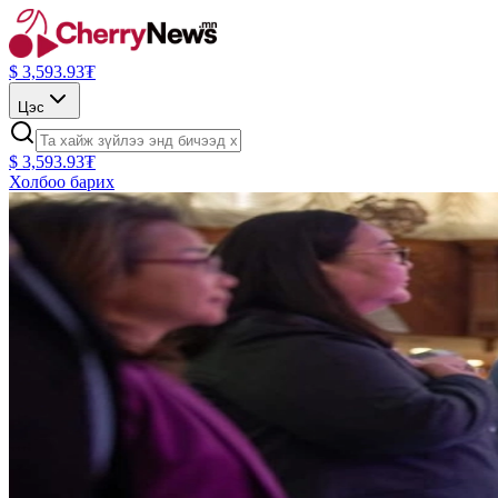
$
3,593.93
₮
Цэс
$
3,593.93
₮
Холбоо барих