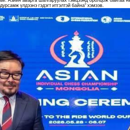
ье. Азийн аварга шалгаруулах тэмцээнд оролцож байгаа ни
урсамж үлдээнэ гэдэгт итгэлтэй байна” хэмээв.