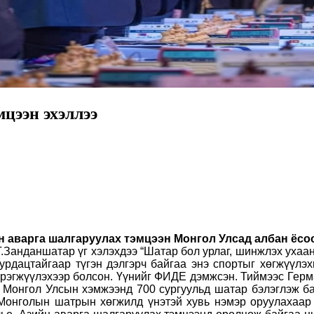
цээн эхэллээ
 аварга шалгаруулах тэмцээн Монгол Улсад албан ёсо
анданшатар үг хэлэхдээ “Шатар бол урлаг, шинжлэх ухаан,
урдацтайгаар түгэн дэлгэрч байгаа энэ спортыг хөгжүүл
эгжүүлэхээр болсон. Үүнийг ФИДЕ дэмжсэн. Тиймээс Герма
 Монгол Улсын хэмжээнд 700 сургуульд шатар бэлэглэж б
Монголын шатрын хөгжилд үнэтэй хувь нэмэр оруулахаар 