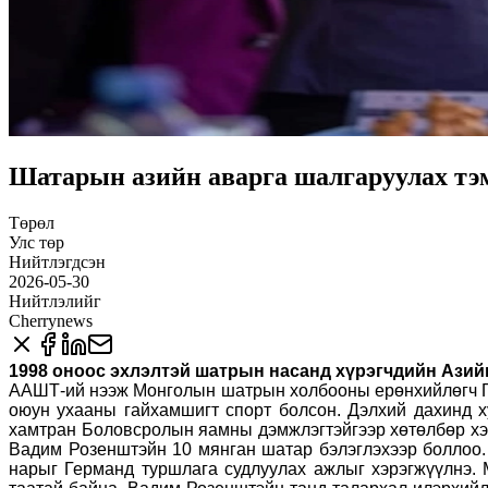
Шатарын азийн аварга шалгаруулах тэм
Төрөл
Улс төр
Нийтлэгдсэн
2026-05-30
Нийтлэлийг
Cherrynews
1998 оноос эхлэлтэй шатрын насанд хүрэгчдийн Азийн
ААШТ-ий нээж Монголын шатрын холбооны ерөнхийлөгч Г.З
оюун ухааны гайхамшигт спорт болсон. Дэлхий дахинд х
хамтран Боловсролын яамны дэмжлэгтэйгээр хөтөлбөр хэр
Вадим Розенштэйн 10 мянган шатар бэлэглэхээр боллоо.
нарыг Германд туршлага судлуулах ажлыг хэрэгжүүлнэ. 