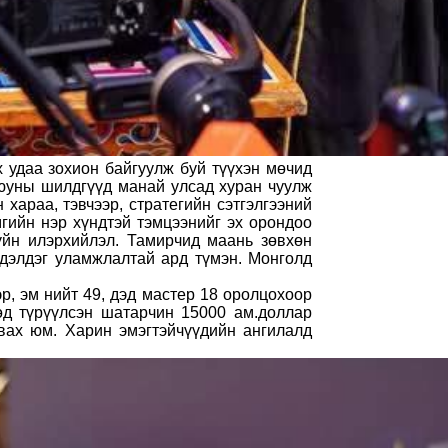
 удаа зохион байгуулж буй түүхэн мөчид
Оюуны шилдгүүд манай улсад хуран чуулж
хараа, тэвчээр, стратегийн сэтгэлгээний
гийн нэр хүндтэй тэмцээнийг эх орондоо
йн илэрхийлэл. Тамирчид маань зөвхөн
эдэлдэг уламжлалтай ард түмэн. Монголд
р, эм нийт 49, дэд мастер 18 оролцохоор
өд түрүүлсэн шатарчин 15000 ам.доллар
вах юм. Харин эмэгтэйчүүдийн ангилалд