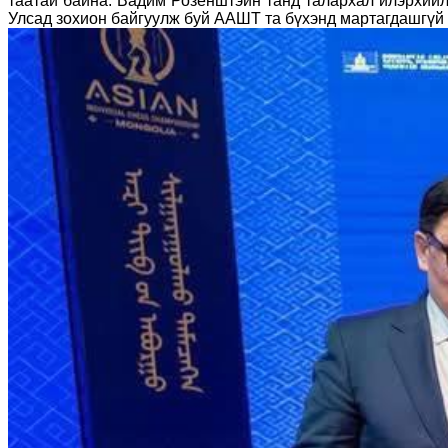
таатай байна. Вадим Розенштэйн танд талархал илэрхийл
Улсад зохион байгуулж буй ААШТ та бүхэнд мартагдашгүй д