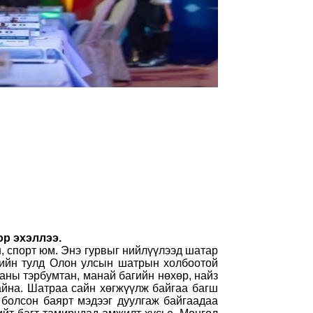
ор эхэллээ.
 спорт юм. Энэ гурвыг нийлүүлээд шатар
эхийн тулд Олон улсын шатрын холбоотой
ны тэрбумтан, манай багийн нөхөр, найз
айна. Шатраа сайн хөгжүүлж байгаа багш
болсон баярт мэдээг дуулгаж байгаадаа