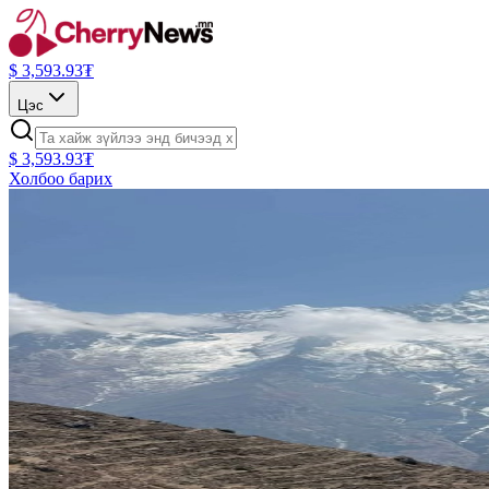
$
3,593.93
₮
Цэс
$
3,593.93
₮
Холбоо барих