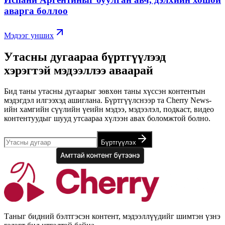
аварга боллоо
Мэдээг унших
Утасны дугаараа бүртгүүлээд
хэрэгтэй мэдээллээ аваарай
Бид таны утасны дугаарыг зөвхөн таны хүссэн контентын
мэдэгдэл илгээхэд ашиглана. Бүртгүүлснээр та Cherry News-
ийн хамгийн сүүлийн үеийн мэдээ, мэдээлэл, подкаст, видео
контентуудыг шууд утсаараа хүлээн авах боломжтой болно.
Бүртгүүлэх
Таныг бидний бэлтгэсэн контент, мэдээллүүдийг шимтэн үзнэ