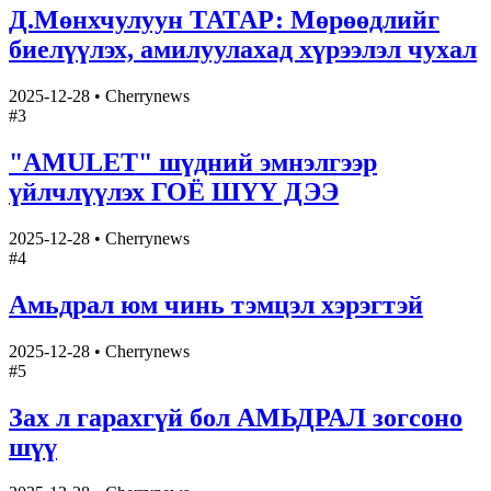
Д.Мөнхчулуун ТАТАР: Мөрөөдлийг
биелүүлэх, амилуулахад хүрээлэл чухал
2025-12-28
•
Cherrynews
#
3
"AMULET" шүдний эмнэлгээр
үйлчлүүлэх ГОЁ ШҮҮ ДЭЭ
2025-12-28
•
Cherrynews
#
4
Амьдрал юм чинь тэмцэл хэрэгтэй
2025-12-28
•
Cherrynews
#
5
Зах л гарахгүй бол АМЬДРАЛ зогсоно
шүү