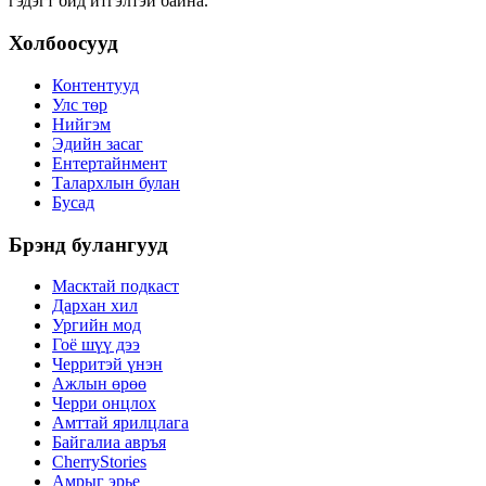
гэдэгт бид итгэлтэй байна.
Холбоосууд
Контентууд
Улс төр
Нийгэм
Эдийн засаг
Ентертайнмент
Талархлын булан
Бусад
Брэнд булангууд
Масктай подкаст
Дархан хил
Ургийн мод
Гоё шүү дээ
Черритэй үнэн
Ажлын өрөө
Черри онцлох
Амттай ярилцлага
Байгалиа авръя
CherryStories
Амрыг эрье