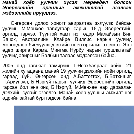
манай хоёр уулчин хүсэл мөрөөдөл болсон
Эверестийн оргилыг амжилттай эзэлсэн
мэдээллийг ирүүллээ.
Өнгөрсөн долоо хоногт авиралтаа эхлүүлж байсан
уулчин М.Мөнхөө тавдугаар сарын 18-д Эверестийн
оргилд гарчээ. Түүнтэй хамт нэг өдөр Малайзын Бин
Бачок, Австралийн Клайре Виллис нарын уулчид
мөрөөдлөө биелүүлж дэлхийн ноён оргилыг эзэлжээ. Энэ
өдөр ширпа Карма, Мингма Нурбу нарын туршлагатай
уулчид авирсныг Балбын талаас мэдээлсэн байна.
2005 онд гавьяат тамирчин Г.Өсөхбаяраас хойш 21
жилийн хугацаанд манай 19 уулчин дэлхийн ноён оргилд
гараад буй. Өнгөрсөн онд А.Баттогтох, Б.Батхишиг,
Ч.Ариунзул, Б.Нэргүй нарын уулчид Эверестийн оргилд
гарсан бол энэ онд Б.Нэргүй, М.Мөнхөө нар дараалан
дэлхийн зулайг эзэллээ. Манай хоёр уулчны амжилт нэг
өдрийн зайтай бүртгэгдсэн байна.