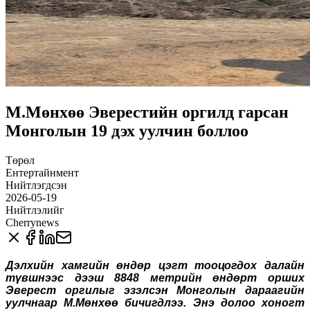
М.Мөнхөө Эверестийн оргилд гарсан
Монголын 19 дэх уулчин боллоо
Төрөл
Ентертайнмент
Нийтлэгдсэн
2026-05-19
Нийтлэлийг
Cherrynews
Дэлхийн хамгийн өндөр цэгт тооцогдох далайн
түвшнээс дээш 8848 метрийн өндөрт орших
Эверест оргилыг эзэлсэн Монголын дараагийн
уулчнаар М.Мөнхөө бичигдлээ. Энэ долоо хоногт