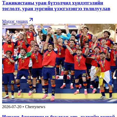
Тажикистаны уран бүтээлчид хүндэтгэлийн
тоглолт, уран зургийн үзэсгэлэнгээ толилуулав
Мэдээг унших
2026-07-20
•
Cherrynews
Испани Аргентиныг буулган авч, дэлхийн хошой