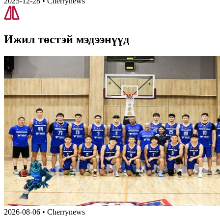
2025-12-28
•
Cherrynews
Ижил төстэй
мэдээнүүд
2026-08-06
•
Cherrynews