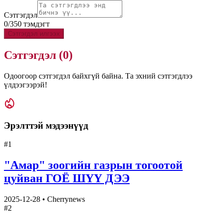
Сэтгэгдэл
0
/
350
тэмдэгт
Сэтгэгдэл илгээх
Сэтгэгдэл (
0
)
Одоогоор сэтгэгдэл байхгүй байна. Та эхний сэтгэгдлээ
үлдээгээрэй!
Эрэлттэй мэдээнүүд
#
1
"Амар" зоогийн газрын тогоотой
цуйван ГОЁ ШҮҮ ДЭЭ
2025-12-28
•
Cherrynews
#
2