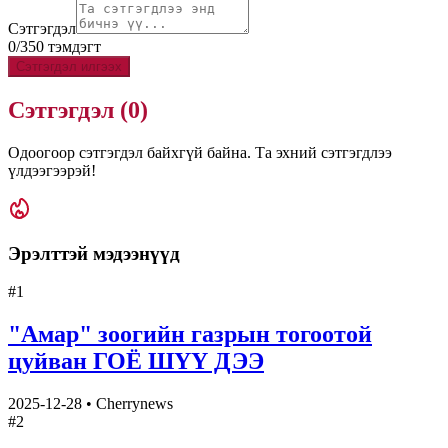
Сэтгэгдэл
0
/
350
тэмдэгт
Сэтгэгдэл илгээх
Сэтгэгдэл (
0
)
Одоогоор сэтгэгдэл байхгүй байна. Та эхний сэтгэгдлээ
үлдээгээрэй!
Эрэлттэй мэдээнүүд
#
1
"Амар" зоогийн газрын тогоотой
цуйван ГОЁ ШҮҮ ДЭЭ
2025-12-28
•
Cherrynews
#
2