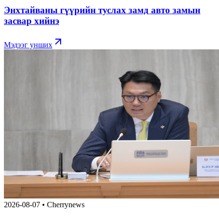
Энхтайваны гүүрийн туслах замд авто замын
засвар хийнэ
Мэдээг унших
2026-08-07
•
Cherrynews