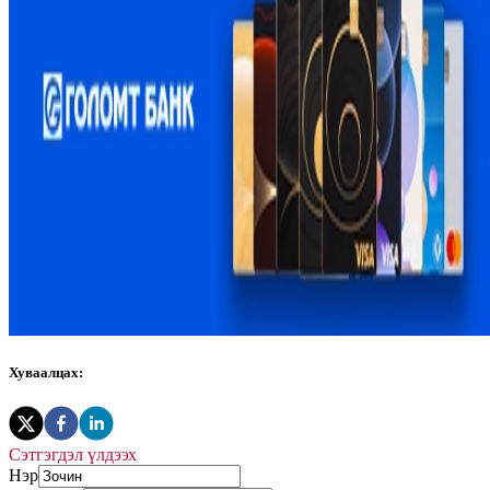
Хуваалцах:
Сэтгэгдэл үлдээх
Нэр