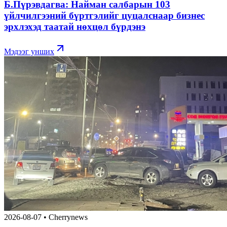
Б.Пүрэвдагва: Найман салбарын 103
үйлчилгээний бүртгэлийг цуцалснаар бизнес
эрхлэхэд таатай нөхцөл бүрдэнэ
Мэдээг унших
2026-08-07
•
Cherrynews