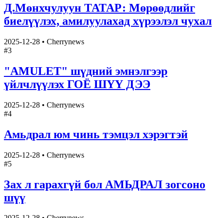
Д.Мөнхчулуун ТАТАР: Мөрөөдлийг
биелүүлэх, амилуулахад хүрээлэл чухал
2025-12-28
•
Cherrynews
#
3
"AMULET" шүдний эмнэлгээр
үйлчлүүлэх ГОЁ ШҮҮ ДЭЭ
2025-12-28
•
Cherrynews
#
4
Амьдрал юм чинь тэмцэл хэрэгтэй
2025-12-28
•
Cherrynews
#
5
Зах л гарахгүй бол АМЬДРАЛ зогсоно
шүү
2025-12-28
•
Cherrynews