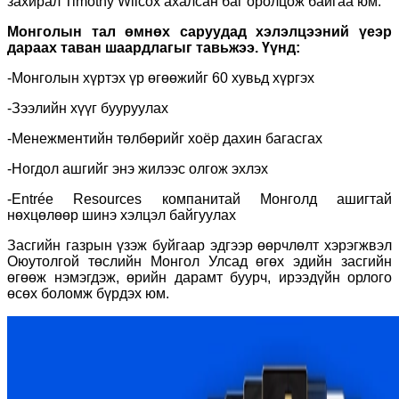
захирал Timothy Wilcox ахалсан баг оролцож байгаа юм.
Монголын тал өмнөх саруудад хэлэлцээний үеэр
дараах таван шаардлагыг тавьжээ. Үүнд:
-Монголын хүртэх үр өгөөжийг 60 хувьд хүргэх
-Зээлийн хүүг бууруулах
-Менежментийн төлбөрийг хоёр дахин багасгах
-Ногдол ашгийг энэ жилээс олгож эхлэх
-Entrée Resources компанитай Монголд ашигтай
нөхцөлөөр шинэ хэлцэл байгуулах
Засгийн газрын үзэж буйгаар эдгээр өөрчлөлт хэрэгжвэл
Oюутолгой төслийн Монгол Улсад өгөх эдийн засгийн
өгөөж нэмэгдэж, өрийн дарамт буурч, ирээдүйн орлого
өсөх боломж бүрдэх юм.