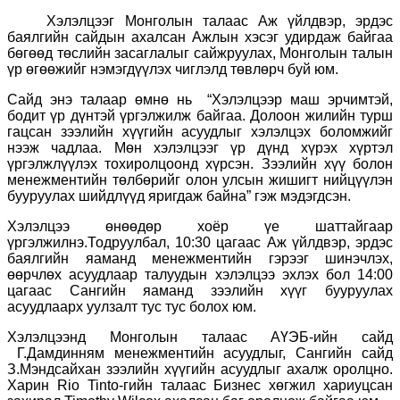
Хэлэлцээг Монголын талаас Аж үйлдвэр, эрдэс
баялгийн сайдын ахалсан Ажлын хэсэг удирдаж байгаа
бөгөөд төслийн засаглалыг сайжруулах, Монголын талын
үр өгөөжийг нэмэгдүүлэх чиглэлд төвлөрч буй юм.
Сайд энэ талаар өмнө нь “Хэлэлцээр маш эрчимтэй,
бодит үр дүнтэй үргэлжилж байгаа. Долоон жилийн турш
гацсан зээлийн хүүгийн асуудлыг хэлэлцэх боломжийг
нээж чадлаа. Мөн хэлэлцээг үр дүнд хүрэх хүртэл
үргэлжлүүлэх тохиролцоонд хүрсэн. Зээлийн хүү болон
менежментийн төлбөрийг олон улсын жишигт нийцүүлэн
бууруулах шийдлүүд яригдаж байна” гэж мэдэгдсэн.
Хэлэлцээ өнөөдөр хоёр үе шаттайгаар
үргэлжилнэ.Тодруулбал, 10:30 цагаас Аж үйлдвэр, эрдэс
баялгийн яаманд менежментийн гэрээг шинэчлэх,
өөрчлөх асуудлаар талуудын хэлэлцээ эхлэх бол 14:00
цагаас Сангийн яаманд зээлийн хүүг бууруулах
асуудлаарх уулзалт тус тус болох юм.
Хэлэлцээнд Монголын талаас АҮЭБ-ийн сайд
Г.Дамдинням менежментийн асуудлыг, Сангийн сайд
З.Мэндсайхан зээлийн хүүгийн асуудлыг ахалж оролцно.
Харин Rio Tinto-гийн талаас Бизнес хөгжил хариуцсан