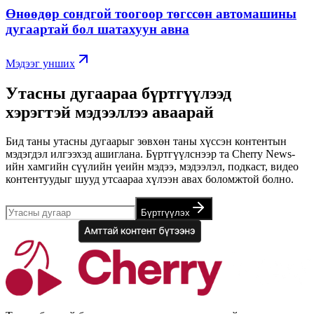
Өнөөдөр сондгой тоогоор төгссөн автомашины
дугаартай бол шатахуун авна
Мэдээг унших
Утасны дугаараа бүртгүүлээд
хэрэгтэй мэдээллээ аваарай
Бид таны утасны дугаарыг зөвхөн таны хүссэн контентын
мэдэгдэл илгээхэд ашиглана. Бүртгүүлснээр та Cherry News-
ийн хамгийн сүүлийн үеийн мэдээ, мэдээлэл, подкаст, видео
контентуудыг шууд утсаараа хүлээн авах боломжтой болно.
Бүртгүүлэх