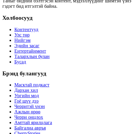
Таныг бидний бэлтгэсэн контент, мэдээллүүдийг шимтэн үзнэ
гэдэгт бид итгэлтэй байна.
Холбоосууд
Контентууд
Улс төр
Нийгэм
Эдийн засаг
Ентертайнмент
Талархлын булан
Бусад
Брэнд булангууд
Масктай подкаст
Дархан хил
Ургийн мод
Гоё шүү дээ
Черритэй үнэн
Ажлын өрөө
Черри онцлох
Амттай ярилцлага
Байгалиа авръя
CherryStories