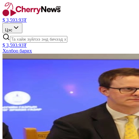
$
3,593.93
₮
Цэс
$
3,593.93
₮
Холбоо барих