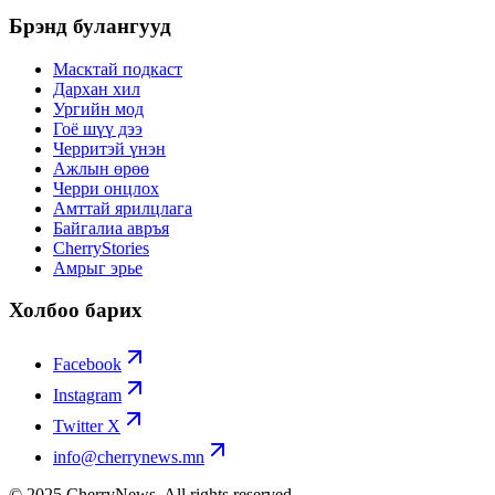
Брэнд булангууд
Масктай подкаст
Дархан хил
Ургийн мод
Гоё шүү дээ
Черритэй үнэн
Ажлын өрөө
Черри онцлох
Амттай ярилцлага
Байгалиа авръя
CherryStories
Амрыг эрье
Холбоо барих
Facebook
Instagram
Twitter X
info@cherrynews.mn
© 2025 CherryNews. All rights reserved.