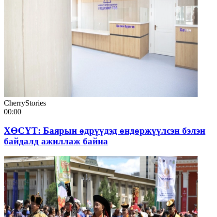
CherryStories
00:00
ХӨСҮТ: Баярын өдрүүдэд өндөржүүлсэн бэлэн
байдалд ажиллаж байна