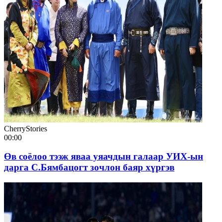
CherryStories
00:00
Өв соёлоо тээж яваа уяачдын галаар УИХ-ын
дарга С.Бямбацогт зочлон баяр хүргэв