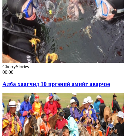
CherryStories
00:00
Алба хаагчид 10 иргэний амийг аварчээ