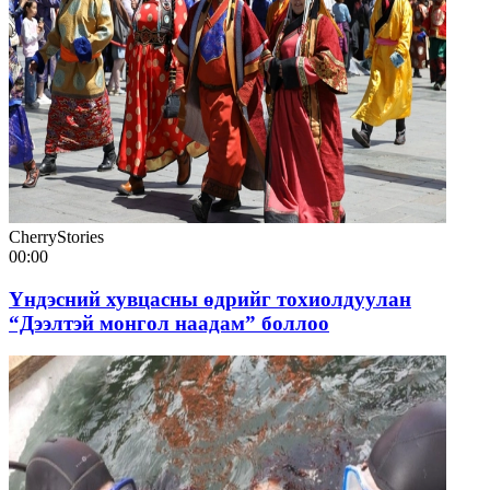
CherryStories
00:00
Үндэсний хувцасны өдрийг тохиолдуулан
“Дээлтэй монгол наадам” боллоо