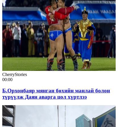
CherryStories
00:00
Б.Орхонбаяр мянган бөхийн манлай болон
түрүүлж Даян аварга цол хүртлээ