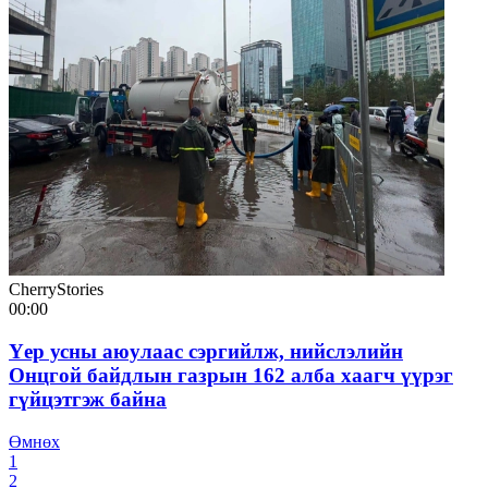
CherryStories
00:00
Үер усны аюулаас сэргийлж, нийслэлийн
Онцгой байдлын газрын 162 алба хаагч үүрэг
гүйцэтгэж байна
Өмнөх
1
2