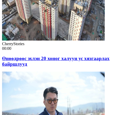
CherryStories
00:00
Өнөөдрөөс эхлэн 20 хоног халуун ус хязгаарлах
байршлууд