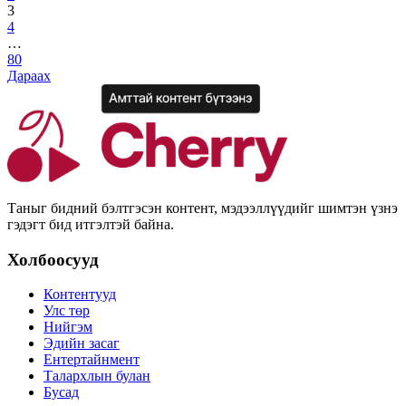
3
4
…
80
Дараах
Таныг бидний бэлтгэсэн контент, мэдээллүүдийг шимтэн үзнэ
гэдэгт бид итгэлтэй байна.
Холбоосууд
Контентууд
Улс төр
Нийгэм
Эдийн засаг
Ентертайнмент
Талархлын булан
Бусад