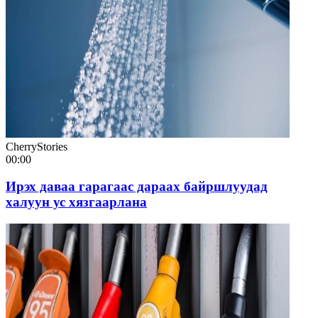
CherryStories
00:00
Ирэх даваа гарагаас дараах байршлуудад
халуун ус хязгаарлана