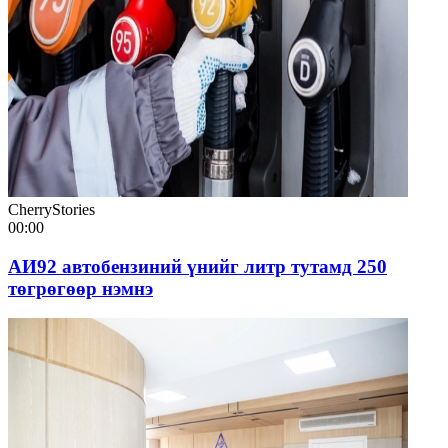
CherryStories
00:00
АИ92 автобензиний үнийг литр тутамд 250
төгрөгөөр нэмнэ