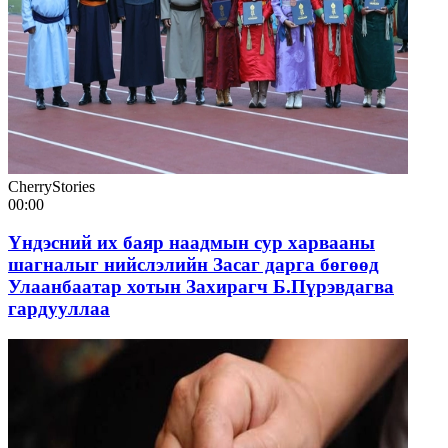
CherryStories
00:00
Үндэсний их баяр наадмын сур харвааны
шагналыг нийслэлийн Засаг дарга бөгөөд
Улаанбаатар хотын Захирагч Б.Пүрэвдагва
гардууллаа