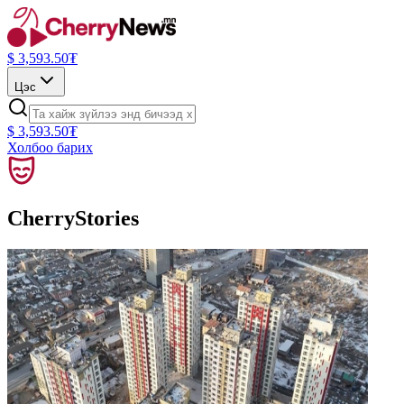
$
3,593.50
₮
Цэс
$
3,593.50
₮
Холбоо барих
CherryStories