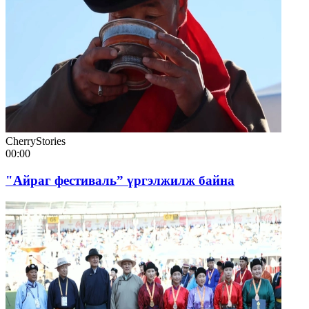
CherryStories
00:00
"Айраг фестиваль” үргэлжилж байна