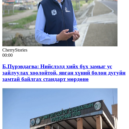
CherryStories
00:00
Б.Пүрэвдагва: Нийслэлд хийх бүх замыг ус
зайлуулах хоолойтой, явган хүний болон дугуйн
замтай байлгах стандарт мөрдөнө