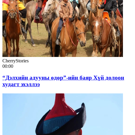
CherryStories
00:00
“Дэлхийн адууны өдөр”-ийн баяр Хүй долоон
худагт эхэллээ