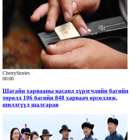
CherryStories
00:00
Шагайн харвааны насанд хүрэгчдийн багийн
төрөлд 106 багийн 848 харваач өрсөлдөж,
шилдгүүд шалгарав