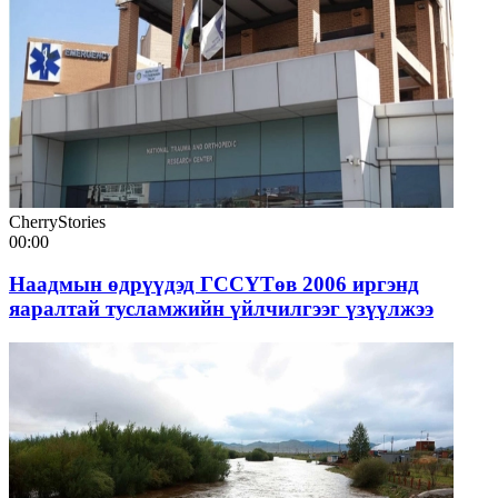
CherryStories
00:00
Наадмын өдрүүдэд ГССҮТөв 2006 иргэнд
яаралтай тусламжийн үйлчилгээг үзүүлжээ