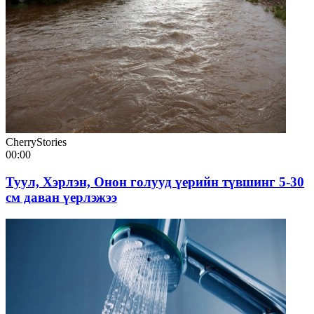
CherryStories
00:00
Туул, Хэрлэн, Онон голууд үерийн түвшинг 5-30
см даван үерлэжээ