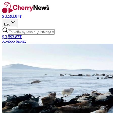
$
3,593.87
₮
Цэс
$
3,593.87
₮
Холбоо барих