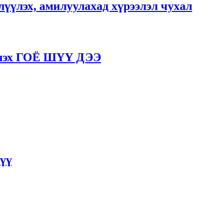
үлэх, амилуулахад хүрээлэл чухал
үлэх ГОЁ ШҮҮ ДЭЭ
үү