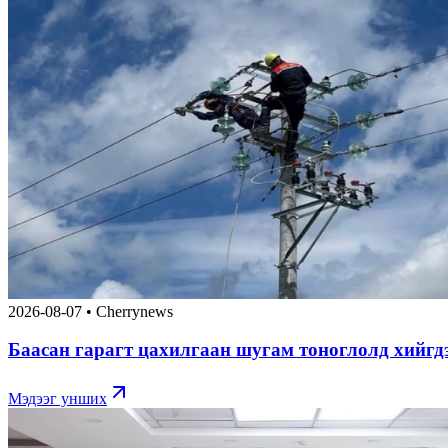
2026-08-07
•
Cherrynews
Баасан гарагт цахилгаан шугам тоноглолд хийгд
Мэдээг унших