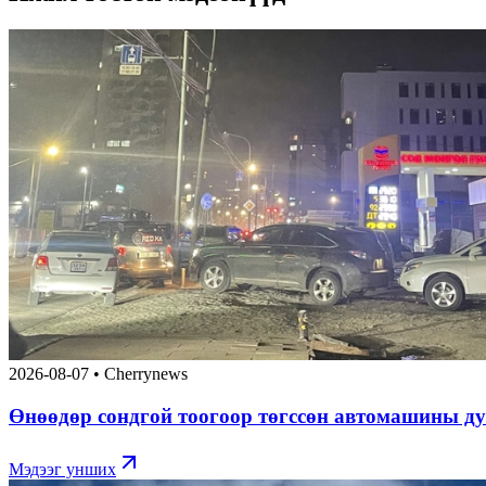
2026-08-07
•
Cherrynews
Өнөөдөр сондгой тоогоор төгссөн автомашины ду
Мэдээг унших