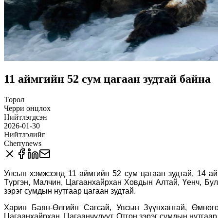
11 аймгийн 52 сум цагаан зудтай байна
Төрөл
Черри онцлох
Нийтлэгдсэн
2026-01-30
Нийтлэлийг
Cherrynews
Улсын хэмжээнд 11 аймгийн 52 сум цагаан зудтай, 14 ай
Түргэн, Малчин, Цагаанхайрхан Ховдын Алтай, Үенч, Бул
зэрэг сумдын нутгаар цагаан зудтай.
Харин Баян-Өлгийн Сагсай, Увсын Зүүнхангай, Өмнөгов
Цагаанхайрхан, Цагаанчулуут, Отгон зэрэг сумдын нутгаар