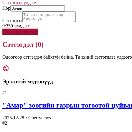
Сэтгэгдэл үлдээх
Нэр
Сэтгэгдэл
0
/
350
тэмдэгт
Сэтгэгдэл илгээх
Сэтгэгдэл (
0
)
Одоогоор сэтгэгдэл байхгүй байна. Та эхний сэтгэгдлээ үлдээгэ
Эрэлттэй мэдээнүүд
#
1
"Амар" зоогийн газрын тогоотой цуй
2025-12-28
•
Cherrynews
#
2