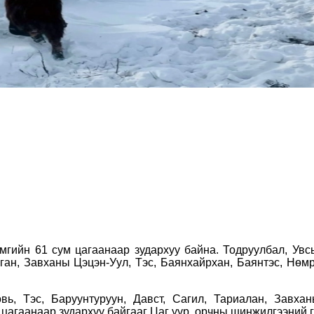
мгийн 61 сум цагаанаар зудархуу байна. Тодруулбал, Увсы
ган, Завханы Цэцэн-Уул, Тэс, Баянхайрхан, Баянтэс, Нөмр
ь, Тэс, Баруунтуруун, Давст, Сагил, Тариалан, Завхан
 цагаанаар зудархуу байгааг Цаг уур, орчны шинжилгээний 