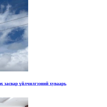
эх засвар үйлчилгээний хуваарь