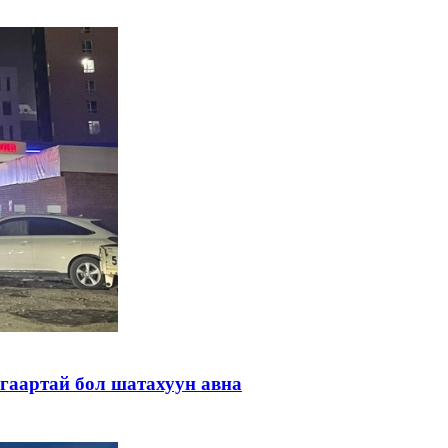
гаартай бол шатахуун авна