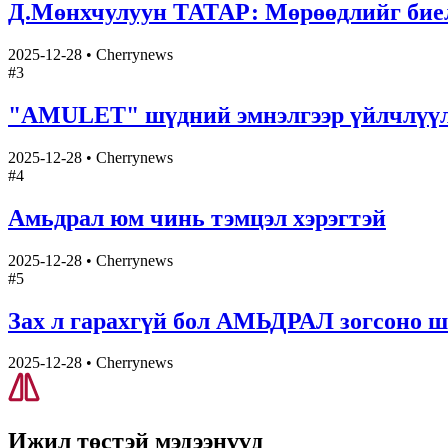
Д.Мөнхчулуун ТАТАР: Мөрөөдлийг биелү
2025-12-28
•
Cherrynews
#
3
"AMULET" шүдний эмнэлгээр үйлчлү
2025-12-28
•
Cherrynews
#
4
Амьдрал юм чинь тэмцэл хэрэгтэй
2025-12-28
•
Cherrynews
#
5
Зах л гарахгүй бол АМЬДРАЛ зогсоно ш
2025-12-28
•
Cherrynews
Ижил төстэй
мэдээнүүд