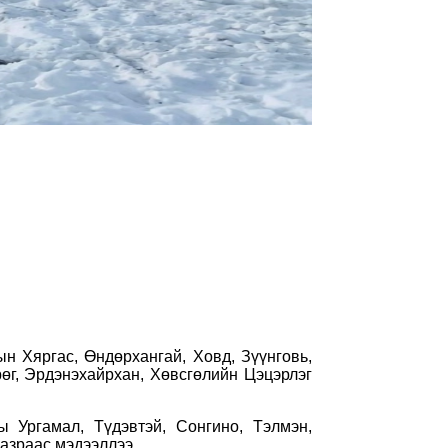
н Хяргас, Өндөрхангай, Ховд, Зүүнговь,
өг, Эрдэнэхайрхан, Хөвсгөлийн Цэцэрлэг
ы Ургамал, Түдэвтэй, Сонгино, Тэлмэн,
газраас мэдээллээ.