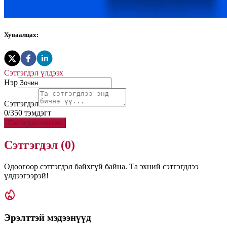
Хуваалцах:
Сэтгэгдэл үлдээх
Нэр
Сэтгэгдэл
0
/
350
тэмдэгт
Сэтгэгдэл илгээх
Сэтгэгдэл (
0
)
Одоогоор сэтгэгдэл байхгүй байна. Та эхний сэтгэгдлээ
үлдээгээрэй!
Эрэлттэй мэдээнүүд