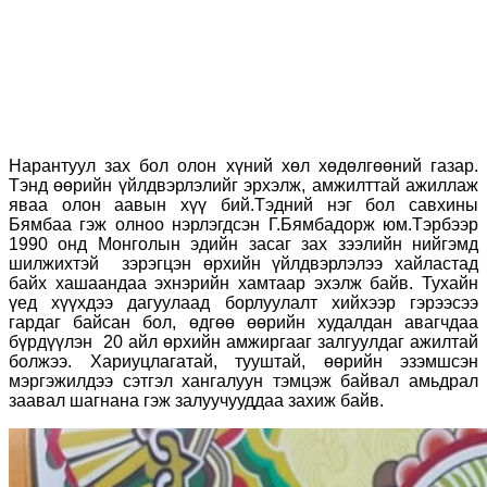
Нарантуул зах бол олон хүний хөл хөдөлгөөний газар.
Тэнд өөрийн үйлдвэрлэлийг эрхэлж, амжилттай ажиллаж
яваа олон аавын хүү бий.Тэдний нэг бол савхины
Бямбаа гэж олноо нэрлэгдсэн Г.Бямбадорж юм.Тэрбээр
1990 онд Монголын эдийн засаг зах зээлийн нийгэмд
шилжихтэй зэрэгцэн өрхийн үйлдвэрлэлээ хайластад
байх хашаандаа эхнэрийн хамтаар эхэлж байв. Тухайн
үед хүүхдээ дагуулаад борлуулалт хийхээр гэрээсээ
гардаг байсан бол, өдгөө өөрийн худалдан авагчдаа
бүрдүүлэн 20 айл өрхийн амжиргааг залгуулдаг ажилтай
болжээ. Хариуцлагатай, тууштай, өөрийн эзэмшсэн
мэргэжилдээ сэтгэл хангалуун тэмцэж байвал амьдрал
заавал шагнана гэж залуучууддаа захиж байв.