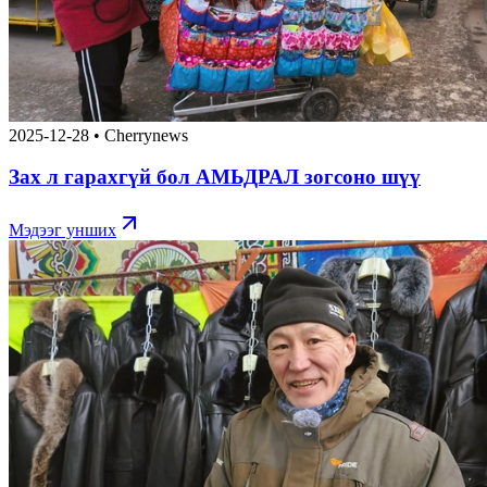
2025-12-28
•
Cherrynews
Зах л гарахгүй бол АМЬДРАЛ зогсоно шүү
Мэдээг унших