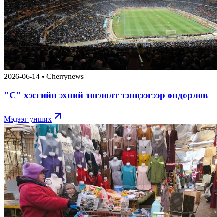
2026-06-14
•
Cherrynews
"С" хэсгийн эхний тоглолт тэнцээгээр өндөрлөв
Мэдээг унших