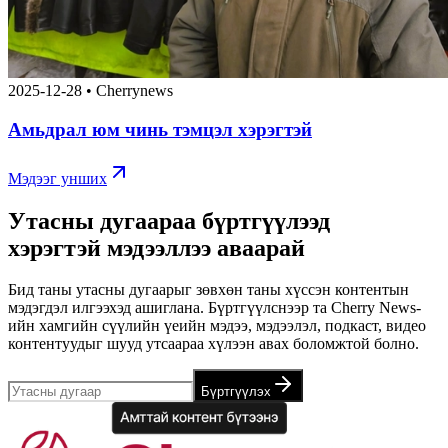
2025-12-28
•
Cherrynews
Амьдрал юм чинь тэмцэл хэрэгтэй
Мэдээг унших
Утасны дугаараа бүртгүүлээд
хэрэгтэй мэдээллээ аваарай
Бид таны утасны дугаарыг зөвхөн таны хүссэн контентын
мэдэгдэл илгээхэд ашиглана. Бүртгүүлснээр та Cherry News-
ийн хамгийн сүүлийн үеийн мэдээ, мэдээлэл, подкаст, видео
контентуудыг шууд утсаараа хүлээн авах боломжтой болно.
Бүртгүүлэх