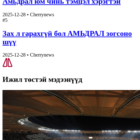
Амьдрал юм чинь тэмцэл хэрэгтэй
2025-12-28
•
Cherrynews
#
5
Зах л гарахгүй бол АМЬДРАЛ зогсоно
шүү
2025-12-28
•
Cherrynews
Ижил төстэй
мэдээнүүд