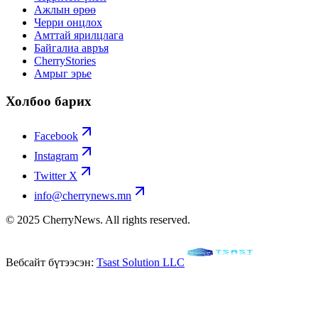
Ажлын өрөө
Черри онцлох
Амттай ярилцлага
Байгалиа авръя
CherryStories
Амрыг эрье
Холбоо барих
Facebook
Instagram
Twitter X
info@cherrynews.mn
© 2025 CherryNews. All rights reserved.
Вебсайт бүтээсэн:
Tsast Solution LLC