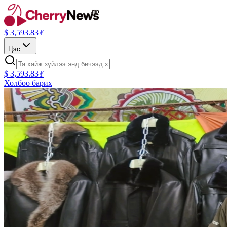
$
3,593.83
₮
Цэс
$
3,593.83
₮
Холбоо барих