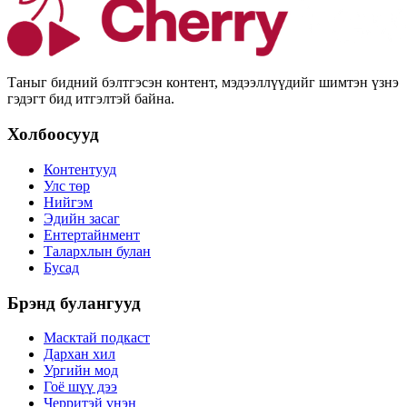
Таныг бидний бэлтгэсэн контент, мэдээллүүдийг шимтэн үзнэ
гэдэгт бид итгэлтэй байна.
Холбоосууд
Контентууд
Улс төр
Нийгэм
Эдийн засаг
Ентертайнмент
Талархлын булан
Бусад
Брэнд булангууд
Масктай подкаст
Дархан хил
Ургийн мод
Гоё шүү дээ
Черритэй үнэн