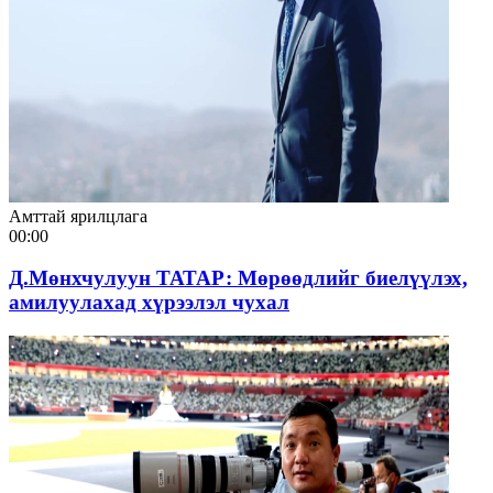
Амттай ярилцлага
00:00
Д.Мөнхчулуун ТАТАР: Мөрөөдлийг биелүүлэх,
амилуулахад хүрээлэл чухал