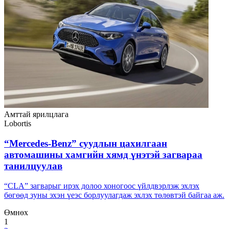
Амттай ярилцлага
Lobortis
“Mercedes-Benz” суудлын цахилгаан
автомашины хамгийн хямд үнэтэй загвараа
танилцуулав
“CLA” загварыг ирэх долоо хоногоос үйлдвэрлэж эхлэх
бөгөөд зуны эхэн үеэс борлуулагдаж эхлэх төлөвтэй байгаа аж.
Өмнөх
1