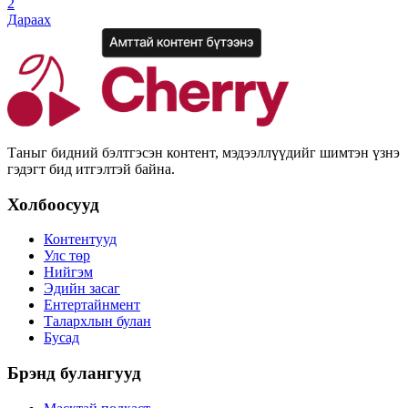
2
Дараах
Таныг бидний бэлтгэсэн контент, мэдээллүүдийг шимтэн үзнэ
гэдэгт бид итгэлтэй байна.
Холбоосууд
Контентууд
Улс төр
Нийгэм
Эдийн засаг
Ентертайнмент
Талархлын булан
Бусад
Брэнд булангууд