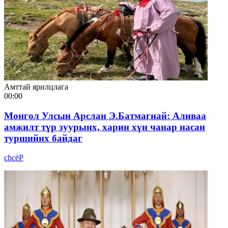
Амттай ярилцлага
00:00
Монгол Улсын Арслан Э.Батмагнай: Аливаа
амжилт түр зуурынх, харин хүн чанар насан
туршийнх байдаг
chcёР