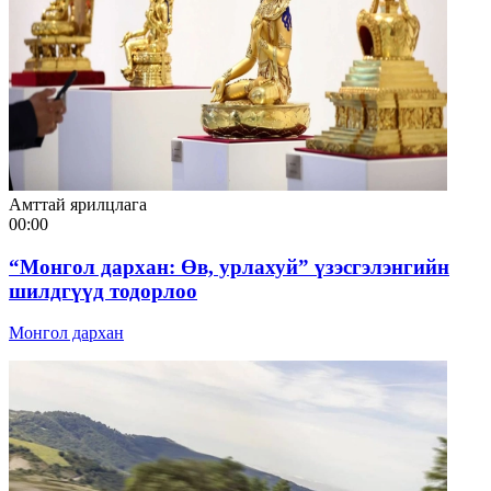
Амттай ярилцлага
00:00
“Монгол дархан: Өв, урлахуй” үзэсгэлэнгийн
шилдгүүд тодорлоо
Монгол дархан