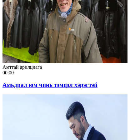
Амттай ярилцлага
00:00
Амьдрал юм чинь тэмцэл хэрэгтэй