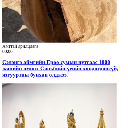
Амттай ярилцлага
00:00
Сэлэнгэ аймгийн Ерөө сумын нутгаас 1800
жилийн өмнөх Сяньбийн үеийн хөндөгдөөгүй,
язгууртны бунхан олджээ.