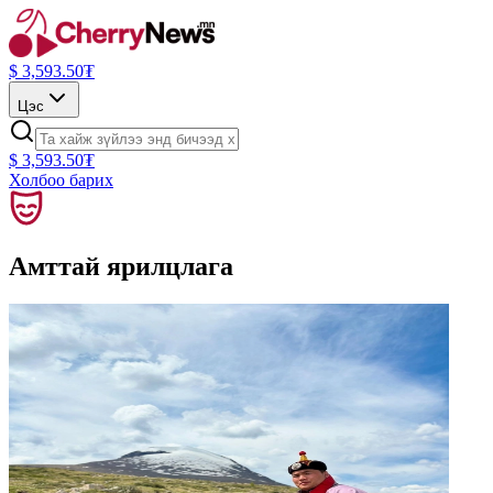
$
3,593.50
₮
Цэс
$
3,593.50
₮
Холбоо барих
Амттай ярилцлага