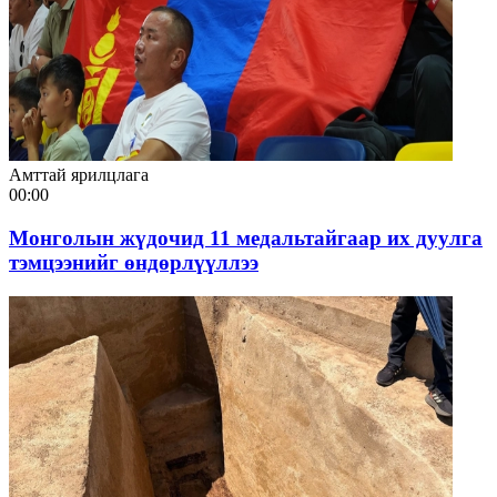
Амттай ярилцлага
00:00
Монголын жүдочид 11 медальтайгаар их дуулга
тэмцээнийг өндөрлүүллээ