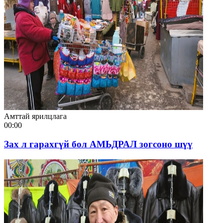
Амттай ярилцлага
00:00
Зах л гарахгүй бол АМЬДРАЛ зогсоно шүү