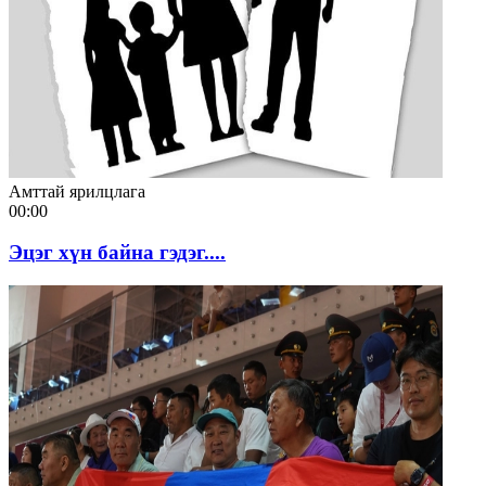
Амттай ярилцлага
00:00
Эцэг хүн байна гэдэг....