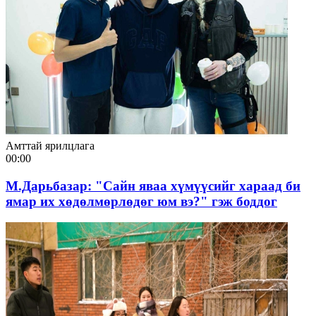
Амттай ярилцлага
00:00
М.Дарьбазар: "Сайн яваа хүмүүсийг хараад би
ямар их хөдөлмөрлөдөг юм вэ?" гэж боддог