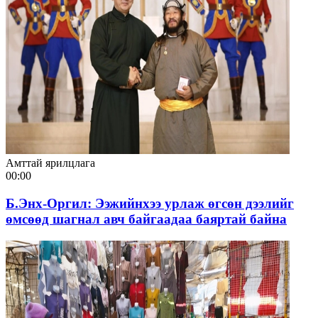
Амттай ярилцлага
00:00
Б.Энх-Оргил: Ээжийнхээ урлаж өгсөн дээлийг
өмсөөд шагнал авч байгаадаа баяртай байна