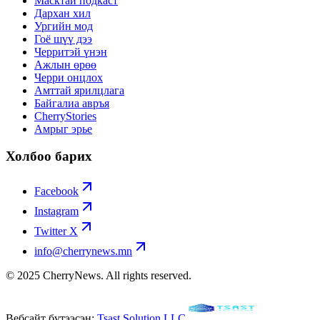
Масктай подкаст
Дархан хил
Ургийн мод
Гоё шүү дээ
Черритэй үнэн
Ажлын өрөө
Черри онцлох
Амттай ярилцлага
Байгалиа авръя
CherryStories
Амрыг эрье
Холбоо барих
Facebook
Instagram
Twitter X
info@cherrynews.mn
© 2025 CherryNews. All rights reserved.
Вебсайт бүтээсэн:
Tsast Solution LLC