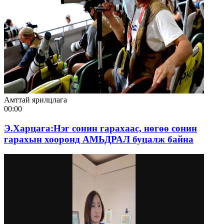
Амттай ярилцлага
00:00
Э.Харцага:Нэг сонин гарахаас, нөгөө сонин
гарахын хооронд АМЬДРАЛ буцалж байна