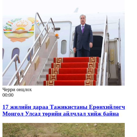
Черри онцлох
00:00
17 жилийн дараа Тажикистаны Ерөнхийлөгч
Монгол Улсад төрийн айлчлал хийж байна