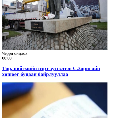
Черри онцлох
00:00
Төр, нийгмийн нэрт зүтгэлтэн С.Зоригийн
хөшөөг буцаан байрлууллаа