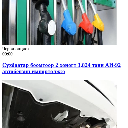
Черри онцлох
00:00
Сүхбаатар боомтоор 2 хоногт 3,824 тонн АИ-92
автобензин импортолжээ