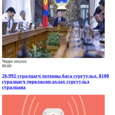
Черри онцлох
00:00
26,992 суралцагч хотхоны бага сургуульд, 8100
суралцагч төрөлжсөн ахлах сургуульд
суралцана