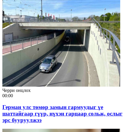
Черри онцлох
00:00
Герман улс төмөр замын гармуудыг үе
шаттайгаар гүүр, нүхэн гарцаар сольж, ослыг
эрс бууруулжээ