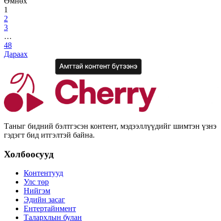
Өмнөх
1
2
3
…
48
Дараах
Таныг бидний бэлтгэсэн контент, мэдээллүүдийг шимтэн үзнэ
гэдэгт бид итгэлтэй байна.
Холбоосууд
Контентууд
Улс төр
Нийгэм
Эдийн засаг
Ентертайнмент
Талархлын булан