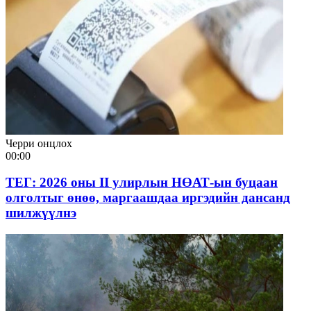
Черри онцлох
00:00
ТЕГ: 2026 оны II улирлын НӨАТ-ын буцаан
олголтыг өнөө, маргаашдаа иргэдийн дансанд
шилжүүлнэ