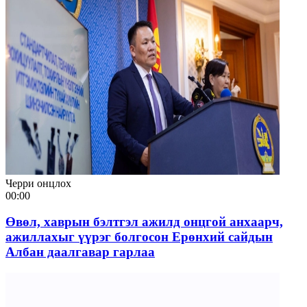
Черри онцлох
00:00
Өвөл, хаврын бэлтгэл ажилд онцгой анхаарч,
ажиллахыг үүрэг болгосон Ерөнхий сайдын
Албан даалгавар гарлаа