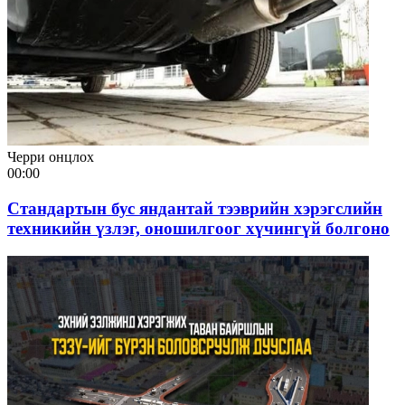
Черри онцлох
00:00
Стандартын бус яндантай тээврийн хэрэгслийн
техникийн үзлэг, оношилгоог хүчингүй болгоно