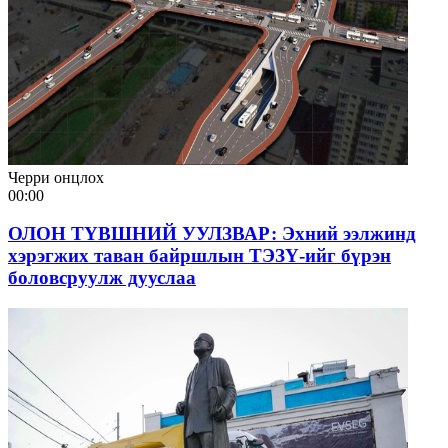
Черри онцлох
00:00
ОЛОН ТҮВШНИЙ УУЛЗВАР: Эхний ээлжинд
хэрэгжих таван байршлын ТЭЗҮ-ийг бүрэн
боловсруулж дууслаа