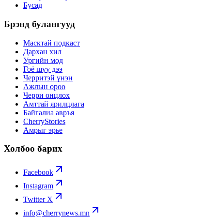
Бусад
Брэнд булангууд
Масктай подкаст
Дархан хил
Ургийн мод
Гоё шүү дээ
Черритэй үнэн
Ажлын өрөө
Черри онцлох
Амттай ярилцлага
Байгалиа авръя
CherryStories
Амрыг эрье
Холбоо барих
Facebook
Instagram
Twitter X
info@cherrynews.mn