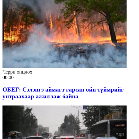
Черри онцлох
00:00
ОБЕГ: Сэлэнгэ аймагт гарсан ойн түймрийг
унтраахаар ажиллаж байна