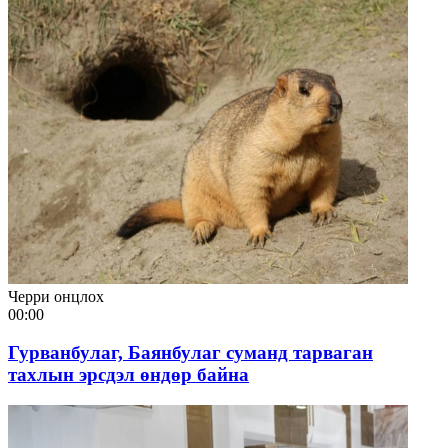
Черри онцлох
00:00
Гурванбулаг, Баянбулаг суманд тарваган
тахлын эрсдэл өндөр байна