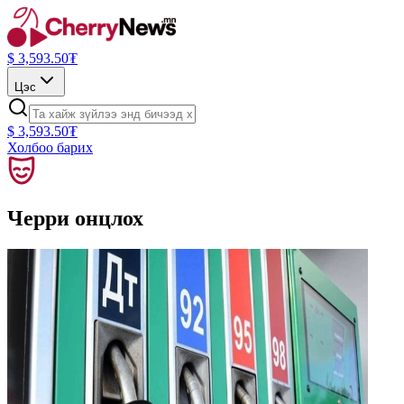
$
3,593.50
₮
Цэс
$
3,593.50
₮
Холбоо барих
Черри онцлох