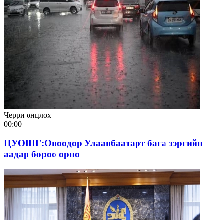
Черри онцлох
00:00
ЦУОШГ:Өнөөдөр Улаанбаатарт бага зэргийн
аадар бороо орно