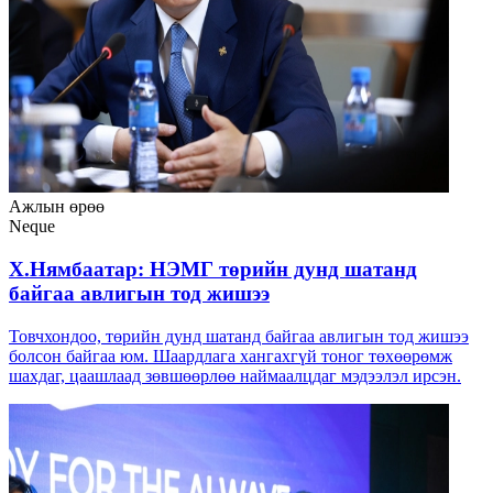
Ажлын өрөө
Neque
Х.Нямбаатар: НЭМГ төрийн дунд шатанд
байгаа авлигын тод жишээ
Товчхондоо, төрийн дунд шатанд байгаа авлигын тод жишээ
болсон байгаа юм. Шаардлага хангахгүй тоног төхөөрөмж
шахдаг, цаашлаад зөвшөөрлөө наймаалцдаг мэдээлэл ирсэн.