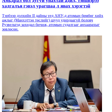
Амьдрал бол дугуй унахтай адил, тэнцвэрээ
хадгалъя гэвэл урагшаа л явах хэрэгтэй
Тэрбээр дэлхийн II дайны үед АНУ-д атомын бөмбөг хийх
ажлыг (Манхэттэн төслийг) шууд удирдаагүй боловч
Рузвельтэд захидал бичиж, атомын судалгааг анхаарахыг
зөвлөсөн.