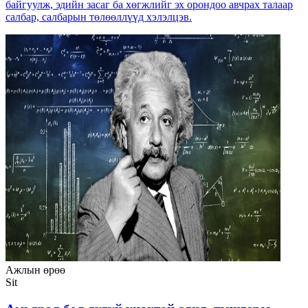
байгуулж, эдийн засаг ба хөгжлийг эх орондоо авчрах талаар
салбар, салбарын төлөөллүүд хэлэлцэв.
Ажлын өрөө
Sit