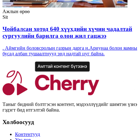
Ажлын өрөө
Sit
Чойбалсан хотод 640 хүүхдийн хүчин чадалтай
сургуулийн барилга олон жил гацжээ
. Аймгийн боловсролын газрын дарга н.Ариунаа болон яамны
бусад албан тушаалтнууд энд надтай цуг байна.
Таныг бидний бэлтгэсэн контент, мэдээллүүдийг шимтэн үзнэ
гэдэгт бид итгэлтэй байна.
Холбоосууд
Контентууд
Улс төр