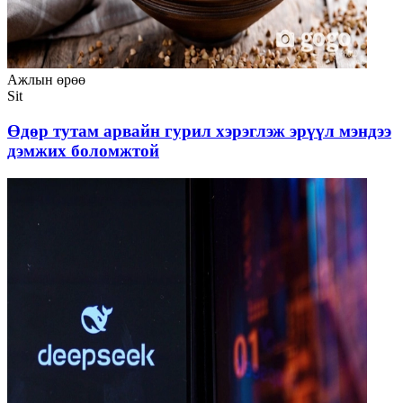
Ажлын өрөө
Sit
Өдөр тутам арвайн гурил хэрэглэж эрүүл мэндээ
дэмжих боломжтой