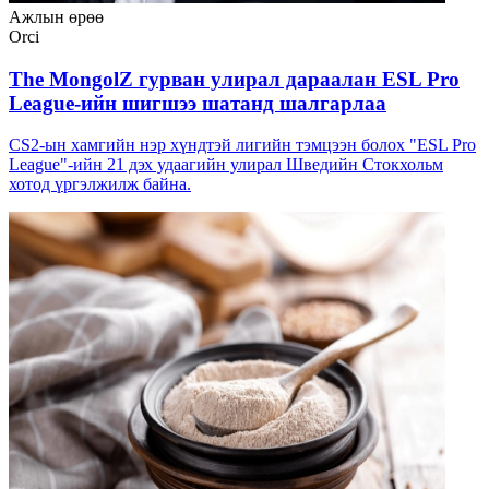
Ажлын өрөө
Orci
The MongolZ гурван улирал дараалан ESL Pro
League-ийн шигшээ шатанд шалгарлаа
CS2-ын хамгийн нэр хүндтэй лигийн тэмцээн болох "ESL Pro
League"-ийн 21 дэх удаагийн улирал Шведийн Стокхольм
хотод үргэлжилж байна.