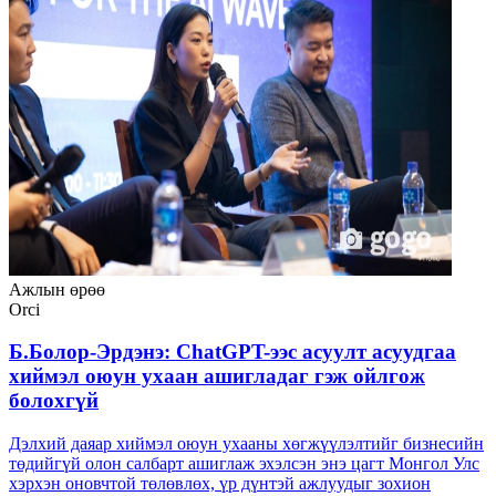
Ажлын өрөө
Orci
Б.Болор-Эрдэнэ: ChatGPT-ээс асуулт асуудгаа
хиймэл оюун ухаан ашигладаг гэж ойлгож
болохгүй
Дэлхий даяар хиймэл оюун ухааны хөгжүүлэлтийг бизнесийн
төдийгүй олон салбарт ашиглаж эхэлсэн энэ цагт Монгол Улс
хэрхэн оновчтой төлөвлөх, үр дүнтэй ажлуудыг зохион