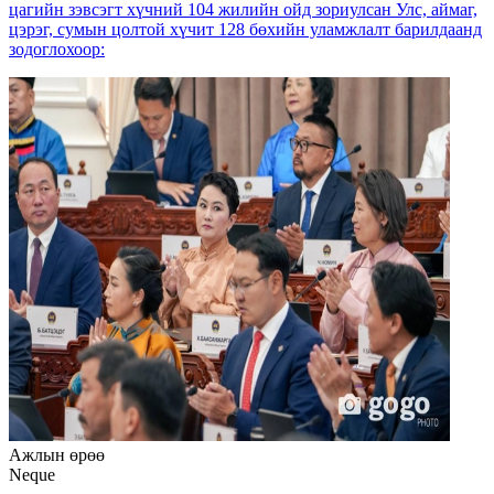
цагийн зэвсэгт хүчний 104 жилийн ойд зориулсан Улс, аймаг,
цэрэг, сумын цолтой хүчит 128 бөхийн уламжлалт барилдаанд
зодоглохоор:
Ажлын өрөө
Neque