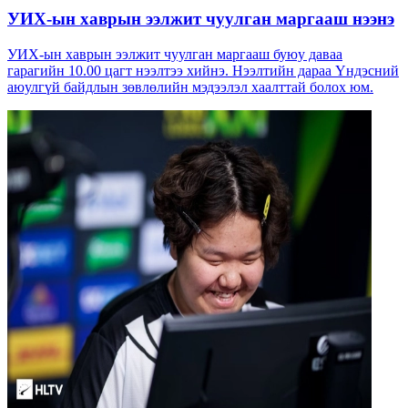
УИХ-ын хаврын ээлжит чуулган маргааш нээнэ
УИХ-ын хаврын ээлжит чуулган маргааш буюу даваа
гарагийн 10.00 цагт нээлтээ хийнэ. Нээлтийн дараа Үндэсний
аюулгүй байдлын зөвлөлийн мэдээлэл хаалттай болох юм.