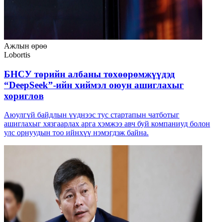
Ажлын өрөө
Lobortis
БНСУ төрийн албаны төхөөрөмжүүдэд
“DeepSeek”-ийн хиймэл оюун ашиглахыг
хориглов
Аюулгүй байдлын үүднээс тус стартапын чатботыг
ашиглахыг хязгаарлах арга хэмжээ авч буй компаниуд болон
улс орнуудын тоо ийнхүү нэмэгдэж байна.