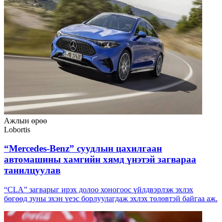
Ажлын өрөө
Lobortis
“Mercedes-Benz” суудлын цахилгаан
автомашины хамгийн хямд үнэтэй загвараа
танилцуулав
“CLA” загварыг ирэх долоо хоногоос үйлдвэрлэж эхлэх
бөгөөд зуны эхэн үеэс борлуулагдаж эхлэх төлөвтэй байгаа аж.