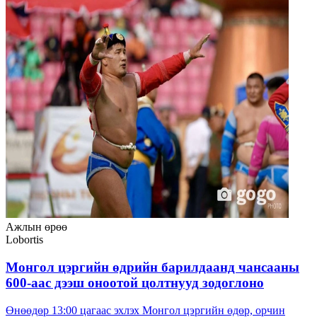
Ажлын өрөө
Lobortis
Монгол цэргийн өдрийн барилдаанд чансааны
600-аас дээш оноотой цолтнууд зодоглоно
Өнөөдөр 13:00 цагаас эхлэх Монгол цэргийн өдөр, орчин