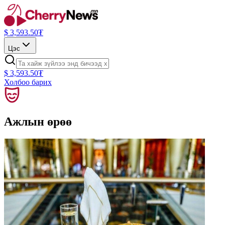
$
3,593.50
₮
Цэс
$
3,593.50
₮
Холбоо барих
Ажлын өрөө