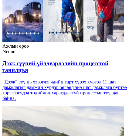
Ажлын өрөө
Neque
Дээж сүүний үйлдвэрлэлийн процесстой
танилцъя
“Дээж” сүү нь хэрэглэгчдийн гарт хүрэх хүртэл 11 шат
дамжлагыг дамжин хүрдэг бөгөөд энэ шат дамжлага бүртээ
хэрэглэгчдэд төдийлөн харагддаггүй процессыг туулдаг
байна.