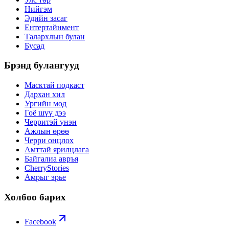
Нийгэм
Эдийн засаг
Ентертайнмент
Талархлын булан
Бусад
Брэнд булангууд
Масктай подкаст
Дархан хил
Ургийн мод
Гоё шүү дээ
Черритэй үнэн
Ажлын өрөө
Черри онцлох
Амттай ярилцлага
Байгалиа авръя
CherryStories
Амрыг эрье
Холбоо барих
Facebook