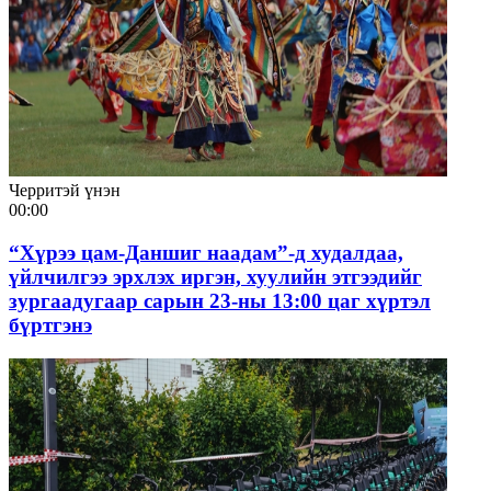
Черритэй үнэн
00:00
“Хүрээ цам-Даншиг наадам”-д худалдаа,
үйлчилгээ эрхлэх иргэн, хуулийн этгээдийг
зургаадугаар сарын 23-ны 13:00 цаг хүртэл
бүртгэнэ