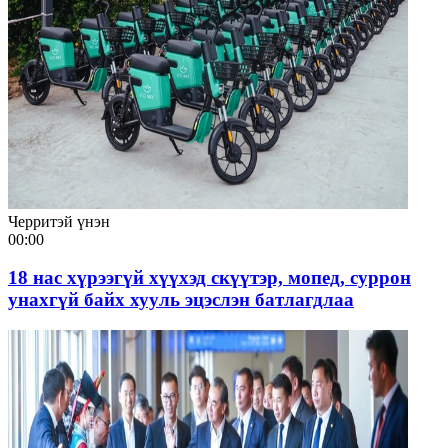
Черритэй үнэн
00:00
18 нас хүрээгүй хүүхэд скүүтэр, мопед, суррон
унахгүй байх хууль эцэслэн батлагдлаа