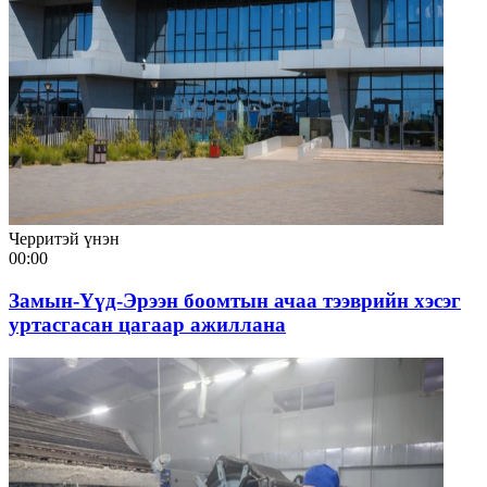
Черритэй үнэн
00:00
Замын-Үүд-Эрээн боомтын ачаа тээврийн хэсэг
уртасгасан цагаар ажиллана