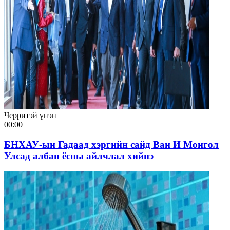
Черритэй үнэн
00:00
БНХАУ-ын Гадаад хэргийн сайд Ван И Монгол
Улсад албан ёсны айлчлал хийнэ