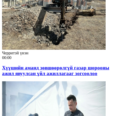
Черритэй үнэн
00:00
Хүүшийн аманд зөвшөөрөлгүй газар шорооны
ажил явуулсан үйл ажиллагааг зогсоолоо