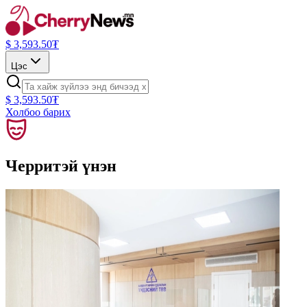
$
3,593.50
₮
Цэс
$
3,593.50
₮
Холбоо барих
Черритэй үнэн