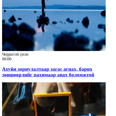
Черритэй үнэн
00:00
Ахуйн зориулалтаар загас агнах, барих
зөвшөөрлийг цахимаар авах боломжтой