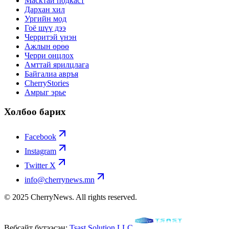
Масктай подкаст
Дархан хил
Ургийн мод
Гоё шүү дээ
Черритэй үнэн
Ажлын өрөө
Черри онцлох
Амттай ярилцлага
Байгалиа авръя
CherryStories
Амрыг эрье
Холбоо барих
Facebook
Instagram
Twitter X
info@cherrynews.mn
© 2025 CherryNews. All rights reserved.
Вебсайт бүтээсэн:
Tsast Solution LLC