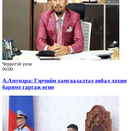
Черритэй үнэн
00:00
А.Амундра: Гэрчийн хамгаалалтад авбал дахин
баримт гаргаж өгнө