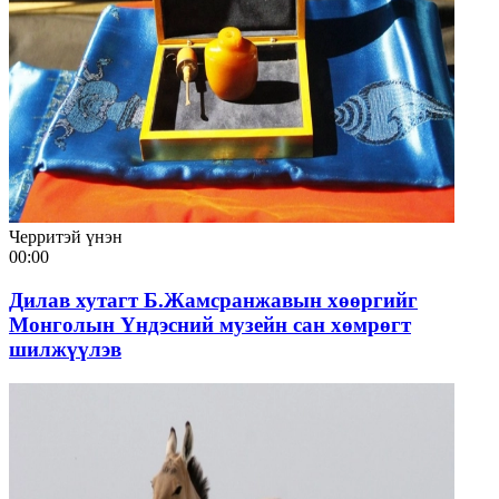
Черритэй үнэн
00:00
Дилав хутагт Б.Жамсранжавын хөөргийг
Монголын Үндэсний музейн сан хөмрөгт
шилжүүлэв