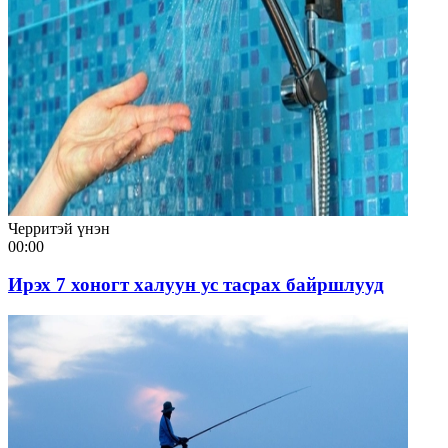
Черритэй үнэн
00:00
Ирэх 7 хоногт халуун ус тасрах байршлууд