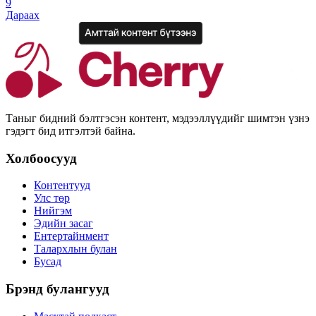
9
Дараах
Таныг бидний бэлтгэсэн контент, мэдээллүүдийг шимтэн үзнэ
гэдэгт бид итгэлтэй байна.
Холбоосууд
Контентууд
Улс төр
Нийгэм
Эдийн засаг
Ентертайнмент
Талархлын булан
Бусад
Брэнд булангууд