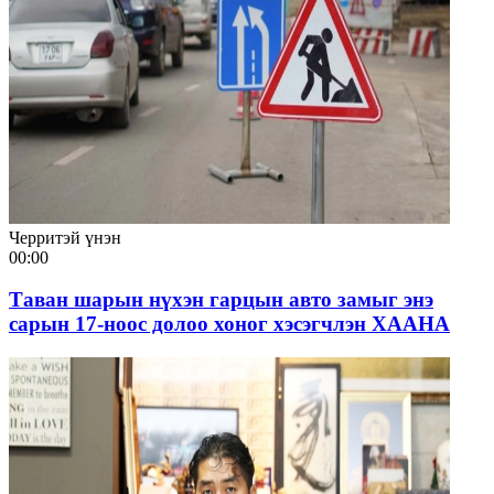
Черритэй үнэн
00:00
Таван шарын нүхэн гарцын авто замыг энэ
сарын 17-ноос долоо хоног хэсэгчлэн ХААНА