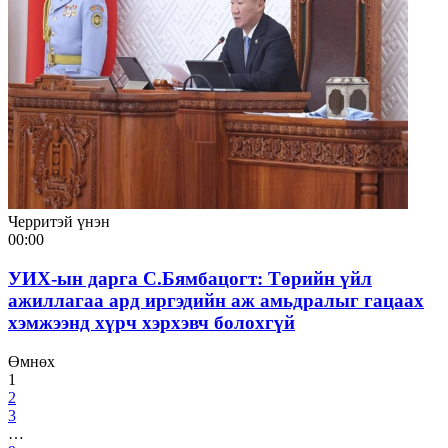
Черритэй үнэн
00:00
УИХ-ын дарга С.Бямбацогт: Төрийн үйл
ажиллагаа ард иргэдийн аж амьдралыг гацаах
хэмжээнд хүрч хэрхэвч болохгүй
Өмнөх
1
2
3
…