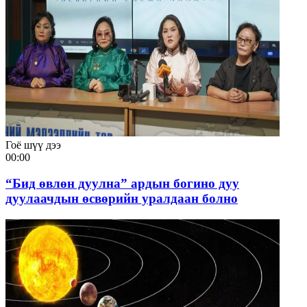
Гоё шүү дээ
00:00
“Бид өвлөн дуулна” ардын богино дуу
дуулаачдын өсвөрийн уралдаан болно