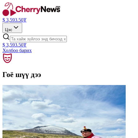
$
3,593.50
₮
Цэс
$
3,593.50
₮
Холбоо барих
Гоё шүү дээ