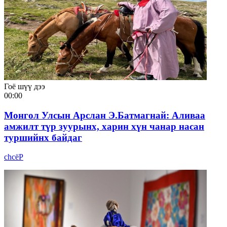
Гоё шүү дээ
00:00
Монгол Улсын Арслан Э.Батмагнай: Аливаа
амжилт түр зуурынх, харин хүн чанар насан
туршийнх байдаг
chcёР