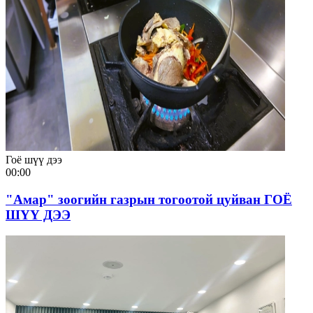
Гоё шүү дээ
00:00
"Амар" зоогийн газрын тогоотой цуйван ГОЁ
ШҮҮ ДЭЭ