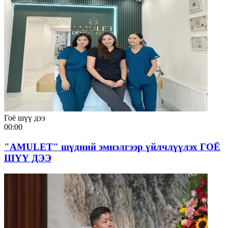
Гоё шүү дээ
00:00
"AMULET" шүдний эмнэлгээр үйлчлүүлэх ГОЁ
ШҮҮ ДЭЭ