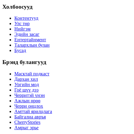
Холбоосууд
Контентууд
Улс төр
Нийгэм
Эдийн засаг
Ентертайнмент
Талархлын булан
Бусад
Брэнд булангууд
Масктай подкаст
Дархан хил
Ургийн мод
Гоё шүү дээ
Черритэй үнэн
Ажлын өрөө
Черри онцлох
Амттай ярилцлага
Байгалиа авръя
CherryStories
Амрыг эрье