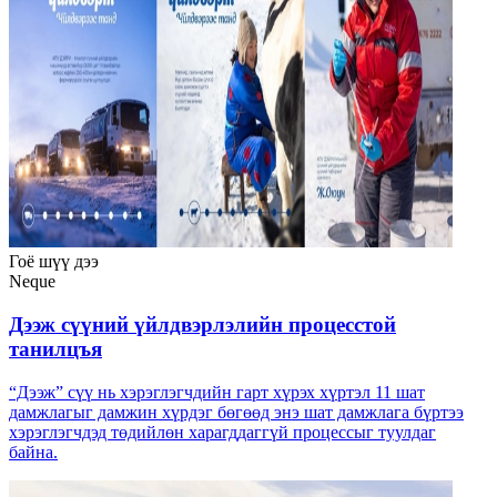
Гоё шүү дээ
Neque
Дээж сүүний үйлдвэрлэлийн процесстой
танилцъя
“Дээж” сүү нь хэрэглэгчдийн гарт хүрэх хүртэл 11 шат
дамжлагыг дамжин хүрдэг бөгөөд энэ шат дамжлага бүртээ
хэрэглэгчдэд төдийлөн харагддаггүй процессыг туулдаг
байна.