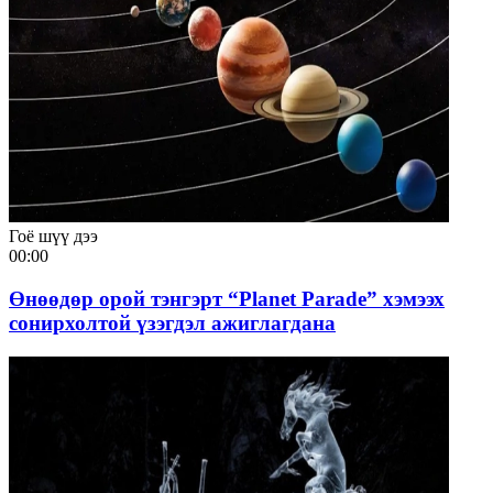
Гоё шүү дээ
00:00
Өнөөдөр орой тэнгэрт “Planet Parade” хэмээх
сонирхолтой үзэгдэл ажиглагдана