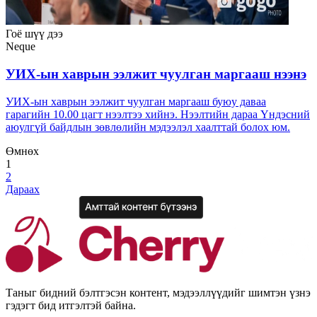
Гоё шүү дээ
Neque
УИХ-ын хаврын ээлжит чуулган маргааш нээнэ
УИХ-ын хаврын ээлжит чуулган маргааш буюу даваа
гарагийн 10.00 цагт нээлтээ хийнэ. Нээлтийн дараа Үндэсний
аюулгүй байдлын зөвлөлийн мэдээлэл хаалттай болох юм.
Өмнөх
1
2
Дараах
Таныг бидний бэлтгэсэн контент, мэдээллүүдийг шимтэн үзнэ
гэдэгт бид итгэлтэй байна.