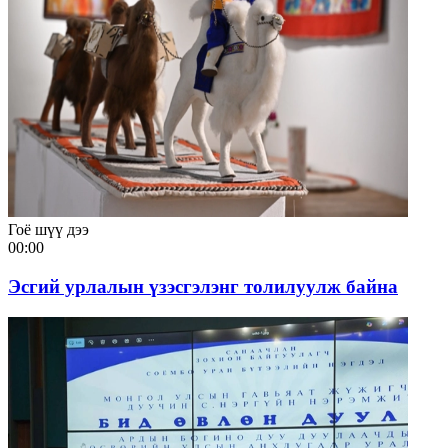
Гоё шүү дээ
00:00
Эсгий урлалын үзэсгэлэнг толилуулж байна