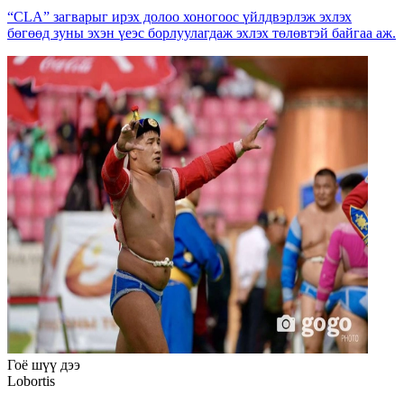
“CLA” загварыг ирэх долоо хоногоос үйлдвэрлэж эхлэх
бөгөөд зуны эхэн үеэс борлуулагдаж эхлэх төлөвтэй байгаа аж.
Гоё шүү дээ
Lobortis