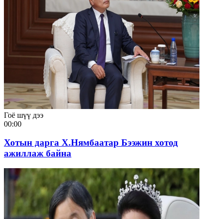
Гоё шүү дээ
00:00
Хотын дарга Х.Нямбаатар Бээжин хотод
ажиллаж байна