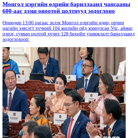
Монгол цэргийн өдрийн барилдаанд чансааны
600-аас дээш оноотой цолтнууд зодоглоно
Өнөөдөр 13:00 цагаас эхлэх Монгол цэргийн өдөр, орчин
цагийн зэвсэгт хүчний 104 жилийн ойд зориулсан Улс, аймаг,
цэрэг, сумын цолтой хүчит 128 бөхийн уламжлалт барилдаанд
зодоглохоор: