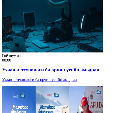
Гоё шүү дээ
00:00
Ухаалаг технологи ба орчин үеийн амьдрал
Ухаалаг технологи ба орчин үеийн амьдрал