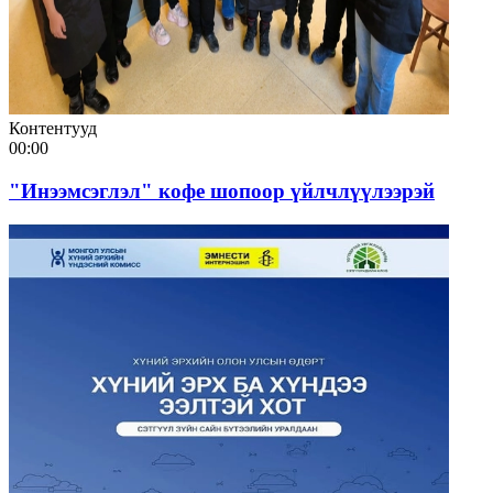
Контентууд
00:00
"Инээмсэглэл" кофе шопоор үйлчлүүлээрэй