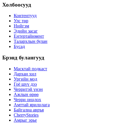
Холбоосууд
Контентууд
Улс төр
Нийгэм
Эдийн засаг
Ентертайнмент
Талархлын булан
Бусад
Брэнд булангууд
Масктай подкаст
Дархан хил
Ургийн мод
Гоё шүү дээ
Черритэй үнэн
Ажлын өрөө
Черри онцлох
Амттай ярилцлага
Байгалиа авръя
CherryStories
Амрыг эрье