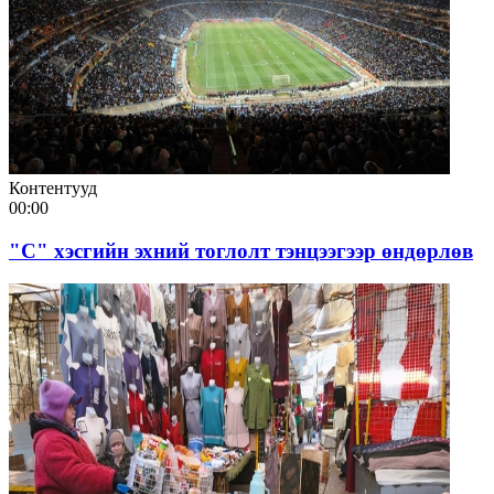
Контентууд
00:00
"С" хэсгийн эхний тоглолт тэнцээгээр өндөрлөв