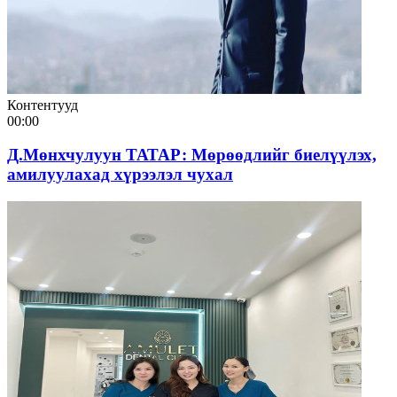
Контентууд
00:00
Д.Мөнхчулуун ТАТАР: Мөрөөдлийг биелүүлэх,
амилуулахад хүрээлэл чухал