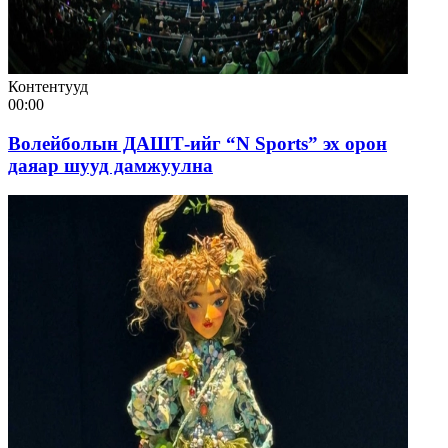
Контентууд
00:00
Волейболын ДАШТ-ийг “N Sports” эх орон
даяар шууд дамжуулна