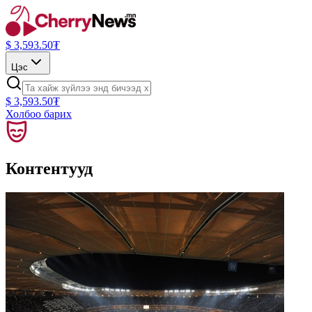
$
3,593.50
₮
Цэс
$
3,593.50
₮
Холбоо барих
Контентууд