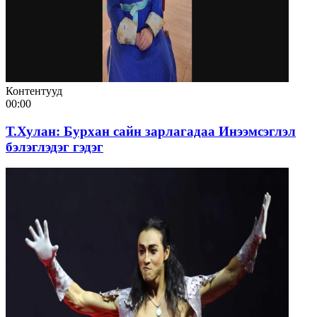
Контентууд
00:00
Т.Хулан: Бурхан сайн зарлагадаа Инээмсэглэл
бэлэглэдэг гэдэг