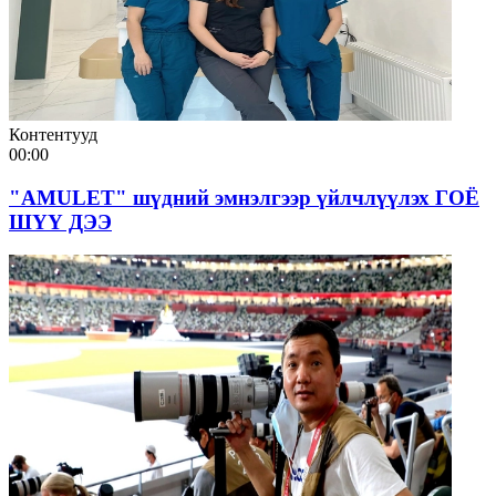
Контентууд
00:00
"AMULET" шүдний эмнэлгээр үйлчлүүлэх ГОЁ
ШҮҮ ДЭЭ