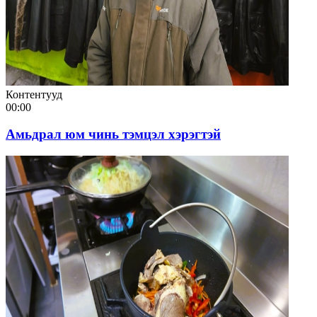
Контентууд
00:00
Амьдрал юм чинь тэмцэл хэрэгтэй