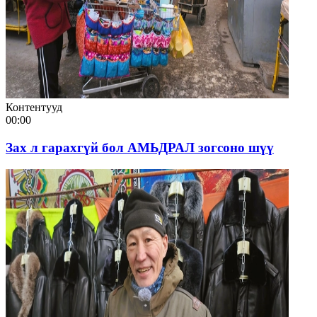
Контентууд
00:00
Зах л гарахгүй бол АМЬДРАЛ зогсоно шүү