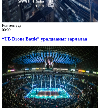
Контентууд
00:00
“UB Drone Battle” уралдааныг зарлалаа