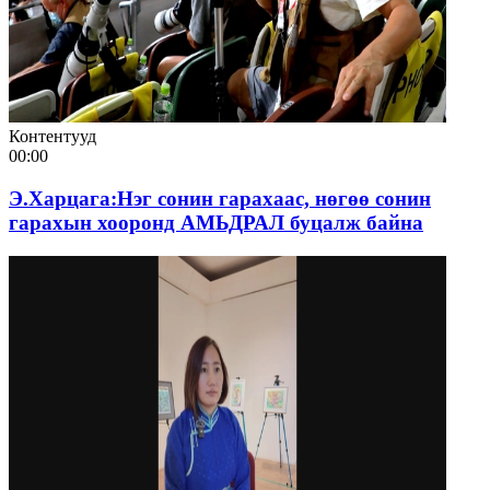
Контентууд
00:00
Э.Харцага:Нэг сонин гарахаас, нөгөө сонин
гарахын хооронд АМЬДРАЛ буцалж байна