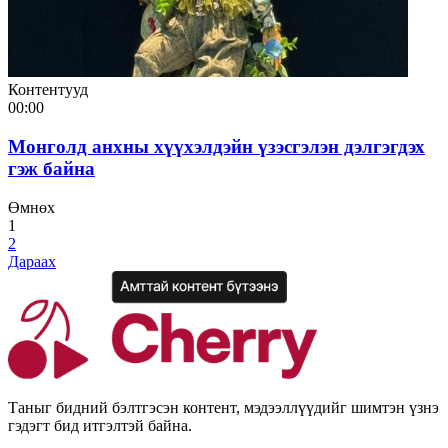
Контентууд
00:00
Монголд анхны хүүхэлдэйн үзэсгэлэн дэлгэгдэх
гэж байна
Өмнөх
1
2
Дараах
Таныг бидний бэлтгэсэн контент, мэдээллүүдийг шимтэн үзнэ
гэдэгт бид итгэлтэй байна.